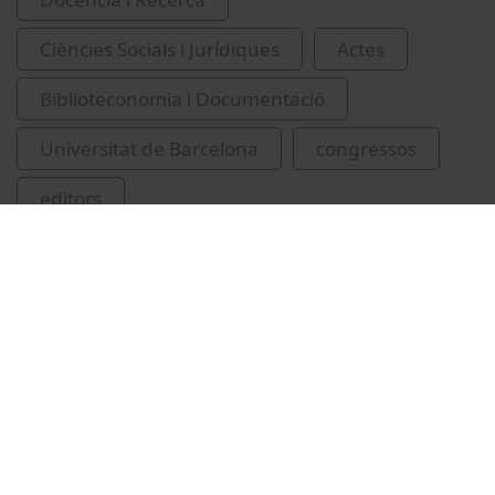
Ciències Socials i Jurídiques
Actes
Biblioteconomia i Documentació
Universitat de Barcelona
congressos
editors
Universitat Politècnica de Catalunya
Vídeos relacionats