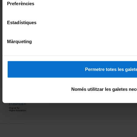
Contacte
Preferències
Fundadora de la
Membre de la
Estadístiques
Màrqueting
Membre de la
Excel·lència internacional
Permetre totes les galet
Només utilitzar les galetes nec
Reconeixement europeu