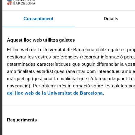
a
11 gener, 2013
26 octubre, 2012
24 abril, 2017
i
Consentiment
Detalls
1
2
Aquest lloc web utilitza galetes
El lloc web de la Universitat de Barcelona utilitza galetes pròp
gestionar les vostres preferències (recordar informació perq
determinades característiques que puguin diferenciar la vostr
amb finalitats estadístiques (analitzar com interactueu amb el
màrqueting (gestionar la publicitat que s’ofereix adequant-la 
MENÚ PEU 1
navegació). Per obtenir més informació sobre les galetes po
Avís legal
del lloc web de la Universitat de Barcelona
.
Galetes
PEU 2
Privadesa i termes
Selecció
Sobre UBtv
Requeriments
de
consentiment
PEU 3