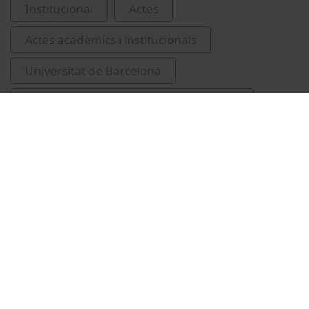
Institucional
Actes
Actes acadèmics i institucionals
Universitat de Barcelona
investidures de Doctors Honoris Causa
Fuxe, Kjell G.
Vídeos relacionats