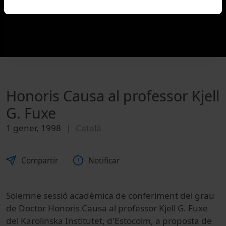
Honoris Causa al professor Kjell
G. Fuxe
1 gener, 1998
Català
Compartir
Notificar
Solemne sessió acadèmica de conferiment del grau
de Doctor Honoris Causa al professor Kjell G. Fuxe
del Karolinska Institutet, d'Estocolm, a proposta de