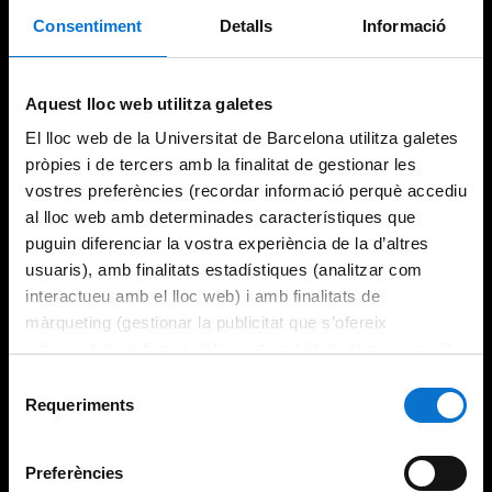
Consentiment
Detalls
Informació
Try again
Aquest lloc web utilitza galetes
El lloc web de la Universitat de Barcelona utilitza galetes
pròpies i de tercers amb la finalitat de gestionar les
vostres preferències (recordar informació perquè accediu
al lloc web amb determinades característiques que
puguin diferenciar la vostra experiència de la d’altres
usuaris), amb finalitats estadístiques (analitzar com
interactueu amb el lloc web) i amb finalitats de
màrqueting (gestionar la publicitat que s’ofereix
adequant-la en funció dels vostres hàbits de navegació).
Per obtenir més informació sobre les galetes podeu
Selecció
consultar la
Política de galetes del lloc web de la
Requeriments
de
Universitat de Barcelona
.
consentiment
Preferències