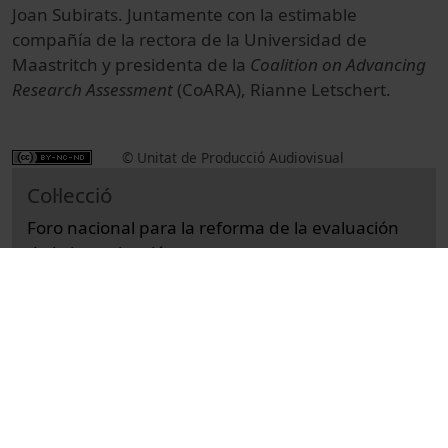
Joan Subirats. Juntamente con la estimable
compañía de la rectora de la Universidad de
Maastritch y presidenta de la
Coalition on Advancing
Research Assessment
(CoARA), Rianne Letschert.
© Unitat de Producció Audiovisual
Col·lecció
Foro nacional para la reforma de la evaluación
de la investigación
Docència i Recerca
Actes
Actes acadèmics i institucionals
Universitat de Barcelona
inauguracions