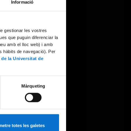
Informació
 de gestionar les vostres
ues que puguin diferenciar la
tueu amb el lloc web) i amb
es hàbits de navegació). Per
 de la Universitat de
Màrqueting
etre totes les galetes