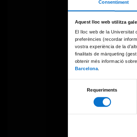
Consentiment
Aquest lloc web utilitza gal
El lloc web de la Universitat 
preferències (recordar infor
vostra experiència de la d’al
finalitats de màrqueting (gest
obtenir més informació sobre
Barcelona
.
Selecció
Requeriments
de
consentiment