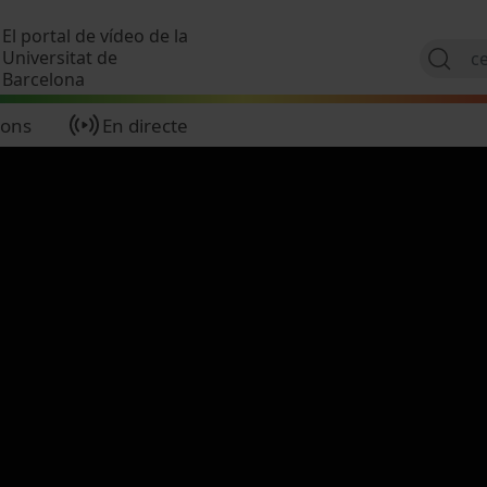
Vés al contingut
El portal de vídeo de la
Universitat de
Barcelona
ions
En directe