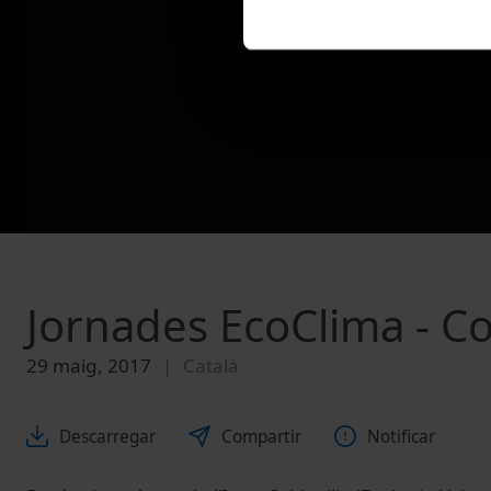
Jornades EcoClima - Co
29 maig, 2017
Català
Descarregar
Compartir
Notificar