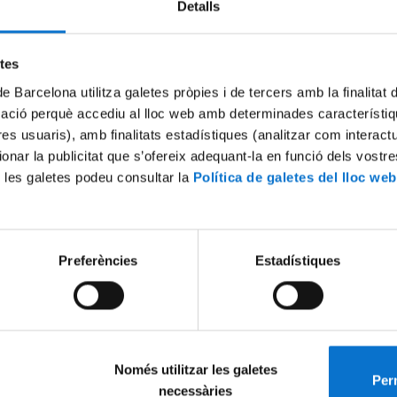
Detalls
Try again
etes
de Barcelona utilitza galetes pròpies i de tercers amb la finalitat
mació perquè accediu al lloc web amb determinades característiq
tres usuaris), amb finalitats estadístiques (analitzar com interac
ionar la publicitat que s’ofereix adequant-la en funció dels vostr
 les galetes podeu consultar la
Política de galetes del lloc web
Preferències
Estadístiques
Només utilitzar les galetes
Perm
necessàries