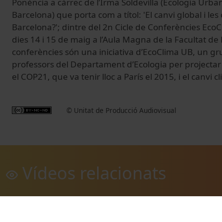
Ponència a càrrec de l’Irma Soldevilla (Ecologia Urb
Barcelona) que porta com a títol: 'El canvi global i les
Barcelona?'; dintre del 2n Cicle de Conferències EcoCl
dies 14 i 15 de maig a l’Aula Magna de la Facultat de 
conferències són una iniciativa d’EcoClima UB, un gru
professors del Departament d’Ecologia per projectar
el COP21, que va tenir lloc a París el 2015, i el canvi cl
© Unitat de Producció Audiovisual
Vídeos relacionats