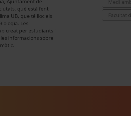
ana, Ajuntament de
Medi amb
 ciutats, què està fent
Facultat 
ima UB, que té lloc els
Biologia. Les
p creat per estudiants i
 les informacions sobre
imàtic.