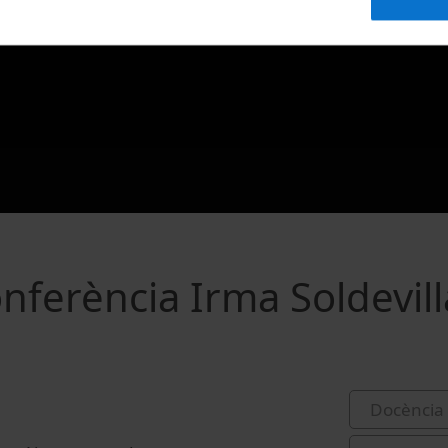
nferència Irma Soldevill
Docència 