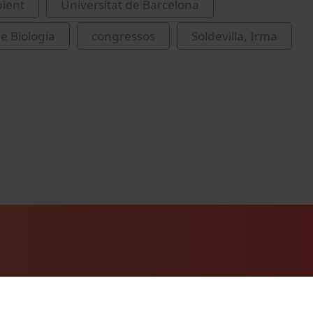
ient
Universitat de Barcelona
de Biologia
congressos
Soldevilla, Irma