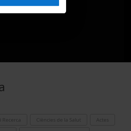
a
i Recerca
Ciències de la Salut
Actes