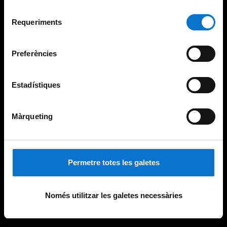
Per obtenir més informació sobre les galetes podeu
Selecció
consultar la
Política de galetes del lloc web de la
Requeriments
de
Universitat de Barcelona
.
consentiment
Preferències
Estadístiques
Màrqueting
Permetre totes les galetes
Només utilitzar les galetes necessàries