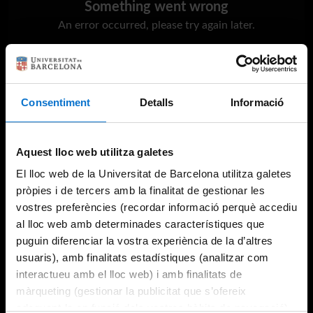
Something went wrong
An error occurred, please try again later.
Try again
Consentiment
Detalls
Informació
Aquest lloc web utilitza galetes
El lloc web de la Universitat de Barcelona utilitza galetes
pròpies i de tercers amb la finalitat de gestionar les
vostres preferències (recordar informació perquè accediu
al lloc web amb determinades característiques que
puguin diferenciar la vostra experiència de la d’altres
usuaris), amb finalitats estadístiques (analitzar com
interactueu amb el lloc web) i amb finalitats de
màrqueting (gestionar la publicitat que s’ofereix
adequant-la en funció dels vostres hàbits de navegació).