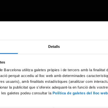
Something went wrong
Detalls
An error occurred, please try again later.
etes
de Barcelona utilitza galetes pròpies i de tercers amb la finalitat
Try again
mació perquè accediu al lloc web amb determinades característiq
tres usuaris), amb finalitats estadístiques (analitzar com interac
ionar la publicitat que s’ofereix adequant-la en funció dels vostr
 les galetes podeu consultar la
Política de galetes del lloc web