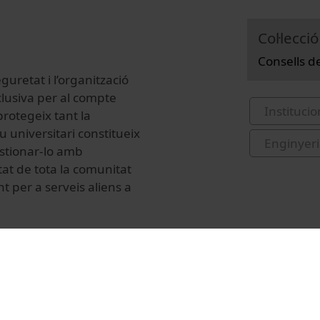
Col·lecció
Consells de
uretat i l’organització
lusiva per al compte
Institucio
protegeix tant la
 universitari constitueix
Enginyeri
gestionar-lo amb
tat de tota la comunitat
t per a serveis aliens a