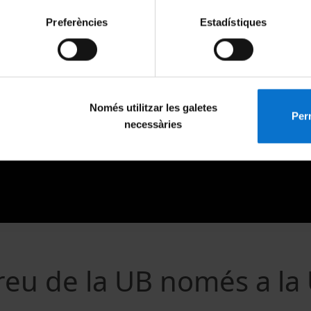
Preferències
Estadístiques
Només utilitzar les galetes
Perm
necessàries
rreu de la UB només a la