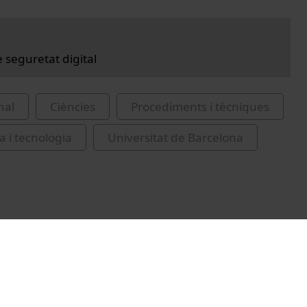
 seguretat digital
nal
Ciències
Procediments i tècniques
a i tecnologia
Universitat de Barcelona