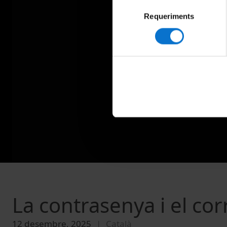
Selecció
Requeriments
de
consentiment
La contrasenya i el co
12 desembre, 2025
Català