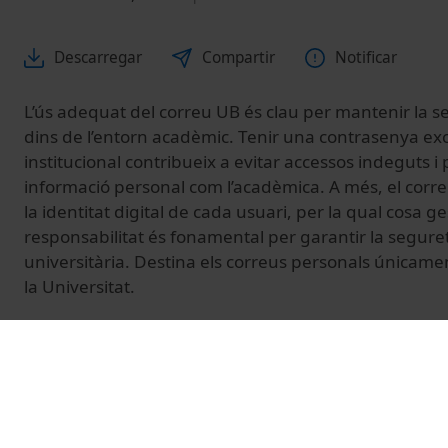
Descarregar
Compartir
Notificar
L’ús adequat del correu UB és clau per mantenir la seg
dins de l’entorn acadèmic. Tenir una contrasenya exc
institucional contribueix a evitar accessos indeguts i 
informació personal com l’acadèmica. A més, el correu
la identitat digital de cada usuari, per la qual cosa 
responsabilitat és fonamental per garantir la segure
universitària. Destina els correus personals únicamen
la Universitat.
© Unitat de Producció Audiovisual