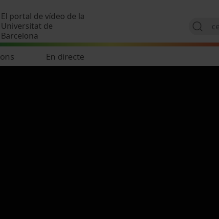
Vés al contingut
El portal de vídeo de la
Universitat de
Barcelona
ions
En directe