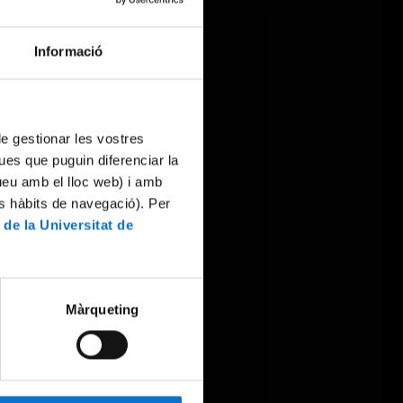
Informació
 de gestionar les vostres
ues que puguin diferenciar la
tueu amb el lloc web) i amb
es hàbits de navegació). Per
 de la Universitat de
Màrqueting