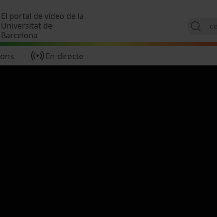
Vés al contingut
El portal de vídeo de la
Universitat de
Barcelona
ions
En directe