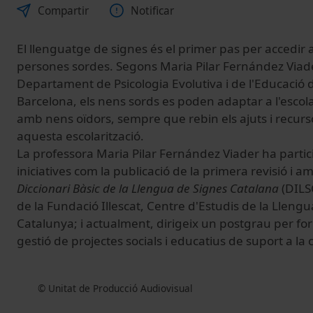
Compartir
Notificar
El llenguatge de signes és el primer pas per accedir a
persones sordes. Segons Maria Pilar Fernández Viade
Departament de Psicologia Evolutiva i de l'Educació d
Barcelona, els nens sords es poden adaptar a l'escolar
amb nens oïdors, sempre que rebin els ajuts i recurs
aquesta escolarització.
La professora Maria Pilar Fernández Viader ha parti
iniciatives com la publicació de la primera revisió i a
Diccionari Bàsic de la Llengua de Signes Catalana
(DILS
de la Fundació Illescat, Centre d'Estudis de la Lleng
Catalunya; i actualment, dirigeix un postgrau per fo
gestió de projectes socials i educatius de suport a la
© Unitat de Producció Audiovisual