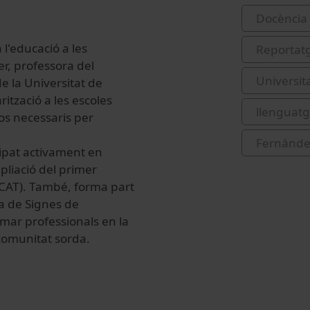
Docència 
 l'educació a les
Reportat
r, professora del
Universit
e la Universitat de
ització a les escoles
llenguatg
os necessaris per
Fernández
cipat activament en
mpliació del primer
CAT). També, forma part
ua de Signes de
rmar professionals en la
 comunitat sorda.