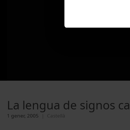
La lengua de signos ca
1 gener, 2005
Castellà