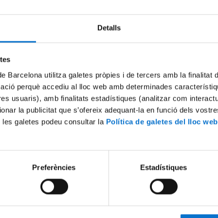
Detalls
Try again
etes
de Barcelona utilitza galetes pròpies i de tercers amb la finalitat
mació perquè accediu al lloc web amb determinades característiq
tres usuaris), amb finalitats estadístiques (analitzar com interac
ionar la publicitat que s’ofereix adequant-la en funció dels vostr
 les galetes podeu consultar la
Política de galetes del lloc web
Preferències
Estadístiques