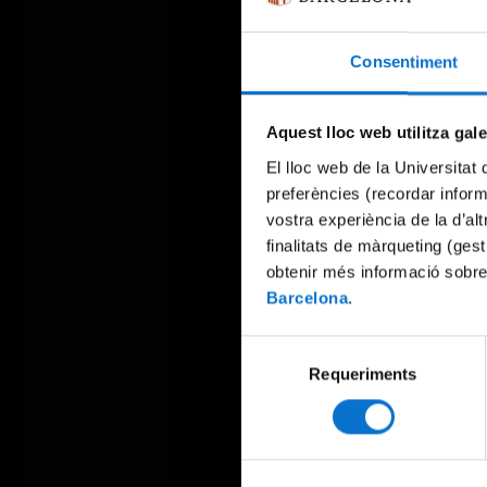
Consentiment
Aquest lloc web utilitza gal
El lloc web de la Universitat 
preferències (recordar infor
vostra experiència de la d’al
finalitats de màrqueting (gest
obtenir més informació sobre
Barcelona
.
Selecció
Requeriments
de
consentiment