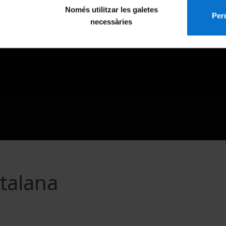
Només utilitzar les galetes
Perm
necessàries
talana