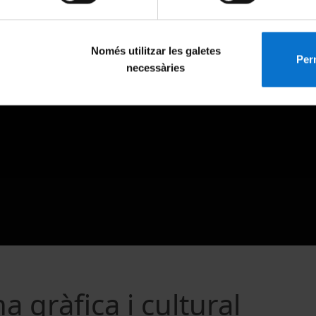
Només utilitzar les galetes
Perm
necessàries
a gràfica i cultural