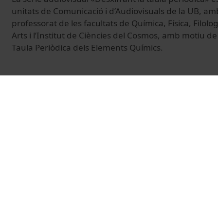
unitats de Comunicació i d’Audiovisuals de la UB, amb
professorat de les facultats de Química, Física, Filolo
Arts i l’Institut de Ciències del Cosmos, amb motiu de
Taula Periòdica dels Elements Químics.
© Unitat de Producció Audiovisual
Vídeos relacionats