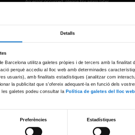
An error occurred, please try again later.
Try again
Detalls
etes
de Barcelona utilitza galetes pròpies i de tercers amb la finalitat
mació perquè accediu al lloc web amb determinades característiq
tres usuaris), amb finalitats estadístiques (analitzar com interac
ionar la publicitat que s’ofereix adequant-la en funció dels vostr
 les galetes podeu consultar la
Política de galetes del lloc web
Preferències
Estadístiques