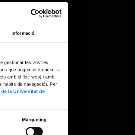
Informació
 de gestionar les vostres
ues que puguin diferenciar la
tueu amb el lloc web) i amb
es hàbits de navegació). Per
 de la Universitat de
Màrqueting