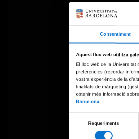
Consentiment
Aquest lloc web utilitza gal
El lloc web de la Universitat 
preferències (recordar infor
vostra experiència de la d’al
finalitats de màrqueting (gest
obtenir més informació sobre
Barcelona
.
Selecció
Requeriments
de
consentiment