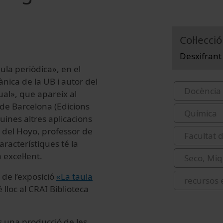
Col·lecció
Desxifrant 
aula periòdica», en el
nica de la UB i autor del
Docència 
ual», que apareix al
 de Barcelona (Edicions
Química
uines altres aplicacions
 del Hoyo, professor de
Facultat 
aracterístiques té la
excel·lent.
Seco, Miq
 de l’exposició
«La taula
recursos 
 lloc al CRAI Biblioteca
és una producció de les