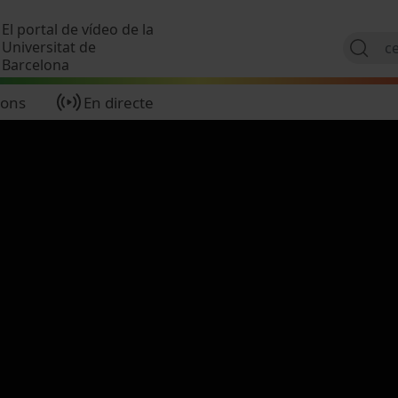
Vés al contingut
El portal de vídeo de la
Universitat de
Barcelona
ions
En directe