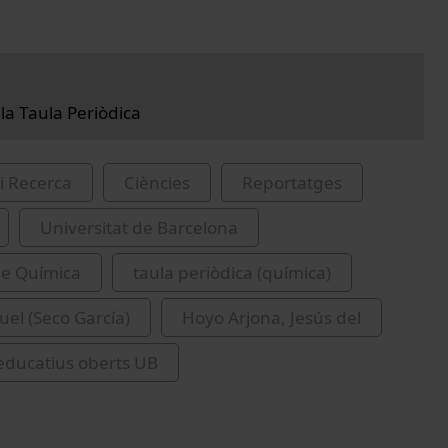
la Taula Periòdica
i Recerca
Ciències
Reportatges
Universitat de Barcelona
de Química
taula periòdica (química)
uel (Seco García)
Hoyo Arjona, Jesús del
educatius oberts UB