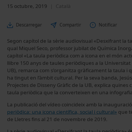
15 octubre, 2019
Català
Descarregar
Compartir
Notificar
Segon capítol de la sèrie audiovisual «Desxifrant la t
qual
Miquel Seco, professor jubilat de Química Inorgà
capítol «La taula periòdica com a icona en el món act
llibre 150 anys de taules periòdiques a la Universitat
UB), remarca com s’organitza gràficament la taula i q
ha tingut en l’àmbit cultural.
Per la seva banda,
Jesús
Projectes de Disseny Gràfic de la UB, explica quines c
taula periòdica que la converteixen en una infografia 
La publicació del vídeo coincideix amb la inauguració
periòdica: una icona científica, social i cultural»
que té
de Lletres fins al 21 de novembre de 2019.
La sèrie audiovisual «Desxifrant la taula periòdica» 