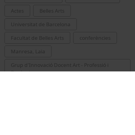
Actes
Belles Arts
Universitat de Barcelona
Facultat de Belles Arts
conferències
Manresa, Laia
Grup d'Innovació Docent Art - Professió i
Docència
Universitat de Barcelona. Departament de
Pintura