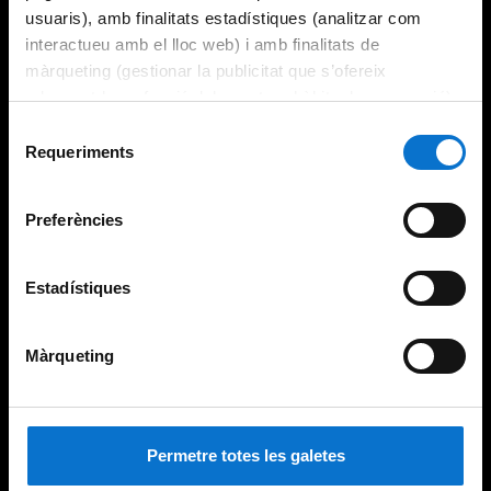
usuaris), amb finalitats estadístiques (analitzar com
interactueu amb el lloc web) i amb finalitats de
màrqueting (gestionar la publicitat que s’ofereix
adequant-la en funció dels vostres hàbits de navegació).
Per obtenir més informació sobre les galetes podeu
Selecció
consultar la
Política de galetes del lloc web de la
Requeriments
de
Universitat de Barcelona
.
consentiment
Preferències
Estadístiques
Màrqueting
Permetre totes les galetes