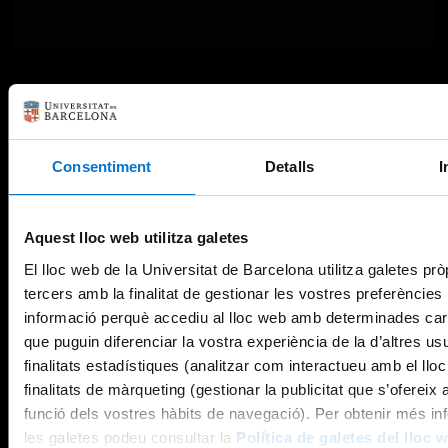
Consentiment
Detalls
I
Aquest lloc web utilitza galetes
El lloc web de la Universitat de Barcelona utilitza galetes prò
tercers amb la finalitat de gestionar les vostres preferències
informació perquè accediu al lloc web amb determinades car
que puguin diferenciar la vostra experiència de la d’altres us
finalitats estadístiques (analitzar com interactueu amb el llo
finalitats de màrqueting (gestionar la publicitat que s’ofereix
funció dels vostres hàbits de navegació). Per obtenir més in
les galetes podeu consultar la
Política de galetes del lloc 