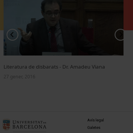
Literatura de disbarats - Dr. Amadeu Viana
A
D
27 gener, 2016
2
MENÚ PEU 1
Avís legal
Galetes