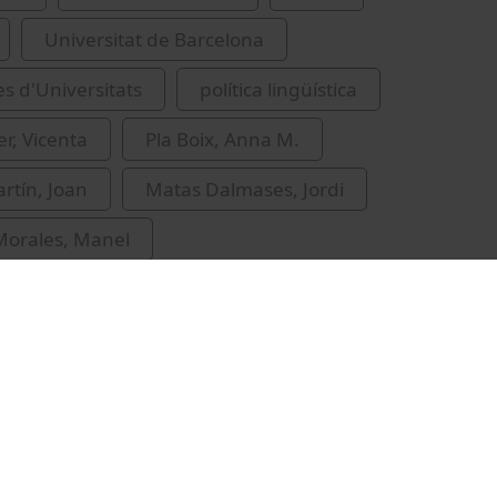
Universitat de Barcelona
es d'Universitats
política lingüística
er, Vicenta
Pla Boix, Anna M.
artín, Joan
Matas Dalmases, Jordi
Morales, Manel