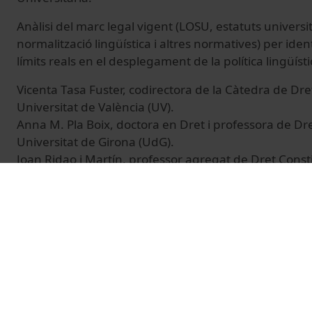
Anàlisi del marc legal vigent (LOSU, estatuts universi
normalització lingüística i altres normatives) per ident
límits reals en el desplegament de la política lingüísti
Vicenta Tasa Fuster, codirectora de la Càtedra de Drets
Universitat de València (UV).
Anna M. Pla Boix, doctora en Dret i professora de Dre
Universitat de Girona (UdG).
Joan Ridao i Martín, professor agregat de Dret Constitu
del Parlament de Catalunya.
Jordi Matas Dalmases, catedràtic de Ciència Política i 
lingüística de la UB.
MODERA: Manel Jiménez-Morales, vicerector d’Alianc
de la Universitat Oberta de Catalunya (UOC).
Més informació i programa:
https://www.vives.
forum-vives-de-politica-linguistica-universitaria/