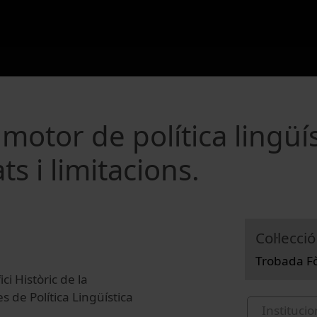
motor de política lingüís
s i limitacions.
Col·lecció
Trobada Fò
ci Històric de la
s de Política Lingüística
Institucio