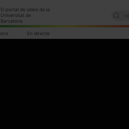
Vés al contingut
El portal de vídeo de la
Universitat de
Barcelona
ions
En directe