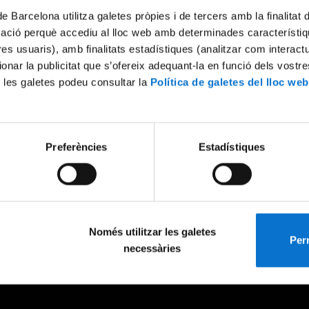
de Barcelona utilitza galetes pròpies i de tercers amb la finalitat
mació perquè accediu al lloc web amb determinades característiq
tres usuaris), amb finalitats estadístiques (analitzar com interac
ionar la publicitat que s’ofereix adequant-la en funció dels vostr
 les galetes podeu consultar la
Política de galetes del lloc web
Preferències
Estadístiques
Només utilitzar les galetes
Perm
necessàries