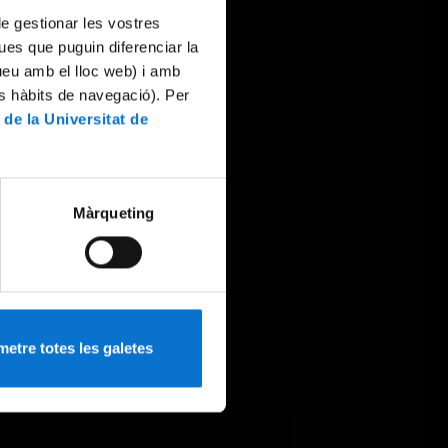
 de gestionar les vostres
ues que puguin diferenciar la
tueu amb el lloc web) i amb
es hàbits de navegació). Per
 de la Universitat de
Màrqueting
etre totes les galetes