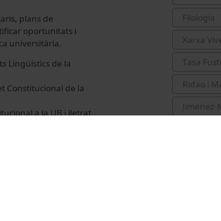
Filologia
taris, plans de
ificar oportunitats i
Xarxa Viv
ca universitària.
Tasa Fust
 Lingüístics de la
Ridao i M
t Constitucional de la
Jiménez-
cional a la UB i lletrat
assessor en política
es, Comunitat i Cultura
org/forum-vives/trobada-