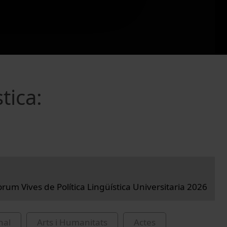
tica:
rum Vives de Política Lingüística Universitaria 2026
nal
Arts i Humanitats
Actes