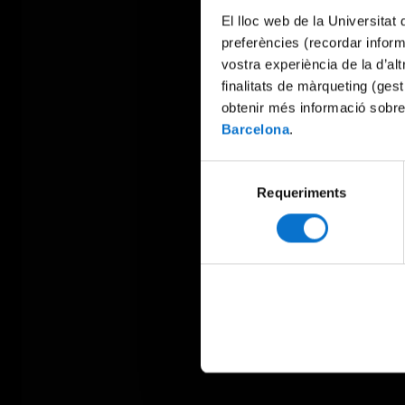
El lloc web de la Universitat 
preferències (recordar infor
vostra experiència de la d’al
finalitats de màrqueting (gest
obtenir més informació sobre
Barcelona
.
Selecció
Requeriments
de
consentiment