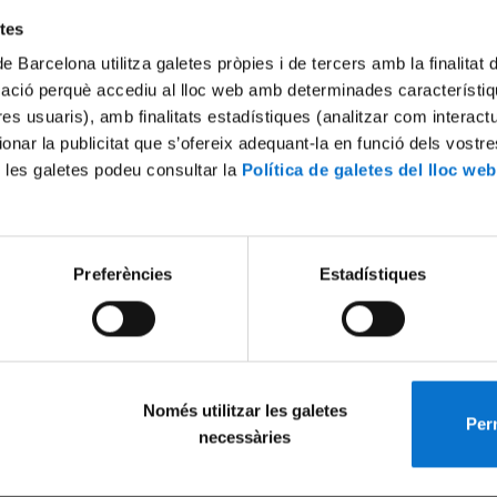
etes
de Barcelona utilitza galetes pròpies i de tercers amb la finalitat
mació perquè accediu al lloc web amb determinades característiq
tres usuaris), amb finalitats estadístiques (analitzar com interac
ionar la publicitat que s’ofereix adequant-la en funció dels vostr
 les galetes podeu consultar la
Política de galetes del lloc web
Preferències
Estadístiques
Només utilitzar les galetes
Perm
necessàries