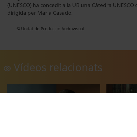
(UNESCO) ha concedit a la UB una Càtedra UNESCO d
dirigida per Maria Casado.
© Unitat de Producció Audiovisual
Vídeos relacionats