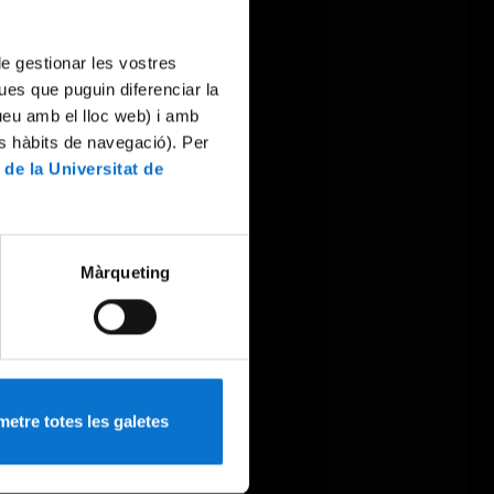
 de gestionar les vostres
ues que puguin diferenciar la
tueu amb el lloc web) i amb
es hàbits de navegació). Per
 de la Universitat de
Màrqueting
etre totes les galetes