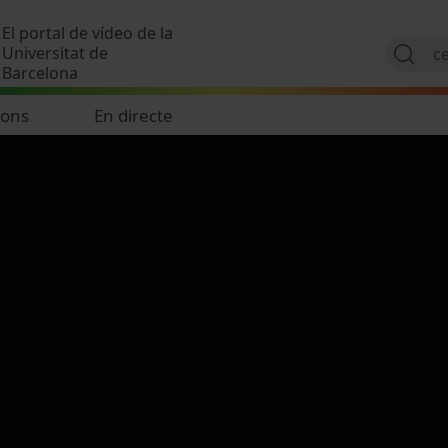
Vés al contingut
El portal de vídeo de la
Universitat de
Barcelona
ions
En directe