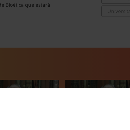
e Bioètica que estarà
Universit