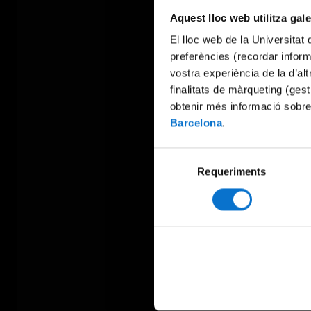
Aquest lloc web utilitza gal
El lloc web de la Universitat 
preferències (recordar infor
vostra experiència de la d’al
finalitats de màrqueting (gest
obtenir més informació sobre
Barcelona
.
Selecció
Requeriments
de
consentiment