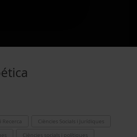
ética
i Recerca
Ciències Socials i Jurídiques
ges
Ciències socials i polítiques