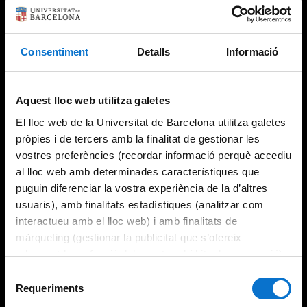
Consentiment
Detalls
Informació
Try again
Aquest lloc web utilitza galetes
El lloc web de la Universitat de Barcelona utilitza galetes
pròpies i de tercers amb la finalitat de gestionar les
vostres preferències (recordar informació perquè accediu
al lloc web amb determinades característiques que
puguin diferenciar la vostra experiència de la d’altres
usuaris), amb finalitats estadístiques (analitzar com
interactueu amb el lloc web) i amb finalitats de
màrqueting (gestionar la publicitat que s’ofereix
adequant-la en funció dels vostres hàbits de navegació).
Per obtenir més informació sobre les galetes podeu
Selecció
consultar la
Política de galetes del lloc web de la
Requeriments
de
Universitat de Barcelona
.