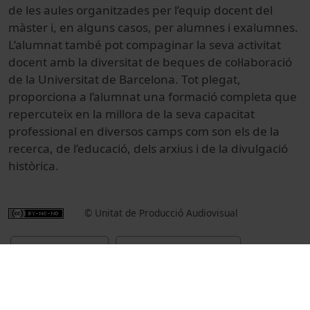
de les aules organitzades per l’equip docent del
màster i, en alguns casos, per alumnes i exalumnes.
L’alumnat també pot compaginar la seva activitat
docent amb la diversitat de beques de col·laboració
de la Universitat de Barcelona. Tot plegat,
proporciona a l’alumnat una formació completa que
repercuteix en la millora de la seva capacitat
professional en diversos camps com son els de la
recerca, de l’educació, dels arxius i de la divulgació
històrica.
© Unitat de Producció Audiovisual
Promocional
Arts i Humanitats
Reportatges
Història