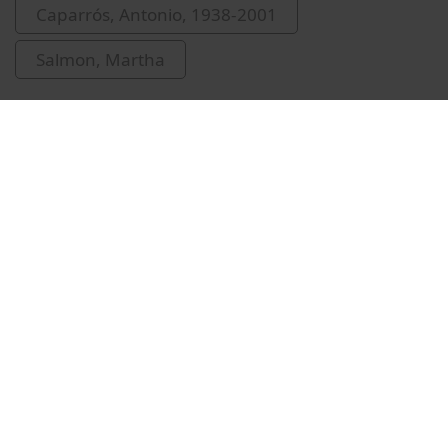
Caparrós, Antonio, 1938-2001
Salmon, Martha
Vídeos relacionats