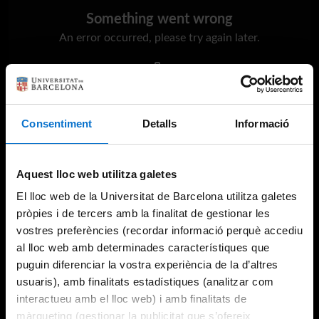
Something went wrong
An error occurred, please try again later.
Try again
Consentiment
Detalls
Informació
Aquest lloc web utilitza galetes
El lloc web de la Universitat de Barcelona utilitza galetes
pròpies i de tercers amb la finalitat de gestionar les
vostres preferències (recordar informació perquè accediu
al lloc web amb determinades característiques que
puguin diferenciar la vostra experiència de la d’altres
usuaris), amb finalitats estadístiques (analitzar com
interactueu amb el lloc web) i amb finalitats de
màrqueting (gestionar la publicitat que s’ofereix