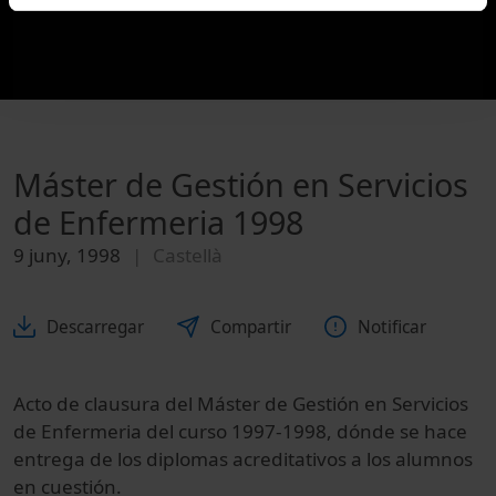
Máster de Gestión en Servicios
de Enfermeria 1998
9 juny, 1998
Castellà
Descarregar
Compartir
Notificar
Acto de clausura del Máster de Gestión en Servicios
de Enfermeria del curso 1997-1998, dónde se hace
entrega de los diplomas acreditativos a los alumnos
en cuestión.