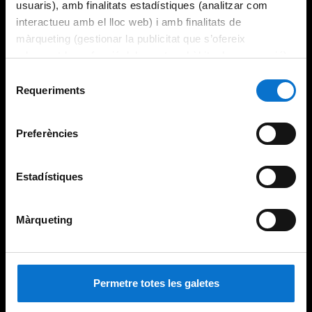
usuaris), amb finalitats estadístiques (analitzar com
interactueu amb el lloc web) i amb finalitats de
màrqueting (gestionar la publicitat que s’ofereix
adequant-la en funció dels vostres hàbits de navegació).
Per obtenir més informació sobre les galetes podeu
Selecció
consultar la
Política de galetes del lloc web de la
Requeriments
de
Universitat de Barcelona
.
consentiment
Preferències
Estadístiques
Màrqueting
Permetre totes les galetes