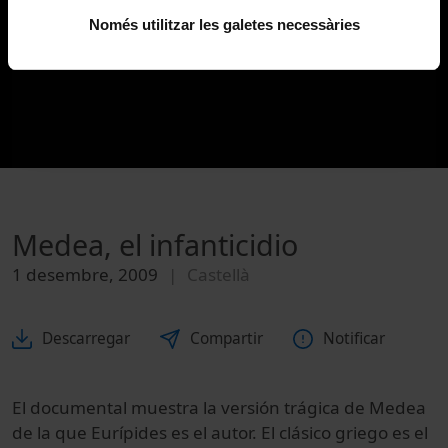
Només utilitzar les galetes necessàries
Medea, el infanticidio
1 desembre, 2009
Castellà
Descarregar
Compartir
Notificar
El documental muestra la versión trágica de Medea
de la que Eurípides es el autor. El clásico griego es el