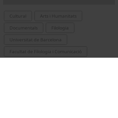
Cultural
Arts i Humanitats
Documentals
Filologia
Universitat de Barcelona
Facultat de Filologia i Comunicació
Eurípides, ca. 480-406 aC. Medea
Medea (Mitologia grega)
tragèdia grega
ceràmica grega