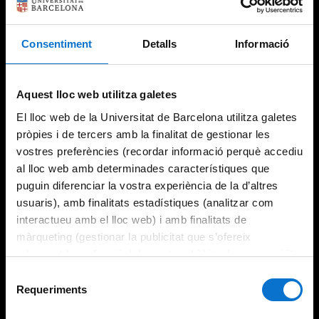
Consentiment
Detalls
Informació
Try again
Aquest lloc web utilitza galetes
El lloc web de la Universitat de Barcelona utilitza galetes
pròpies i de tercers amb la finalitat de gestionar les
vostres preferències (recordar informació perquè accediu
al lloc web amb determinades característiques que
puguin diferenciar la vostra experiència de la d’altres
usuaris), amb finalitats estadístiques (analitzar com
interactueu amb el lloc web) i amb finalitats de
màrqueting (gestionar la publicitat que s’ofereix
adequant-la en funció dels vostres hàbits de navegació).
Per obtenir més informació sobre les galetes podeu
Selecció
consultar la
Política de galetes del lloc web de la
Requeriments
de
Universitat de Barcelona
.
consentiment