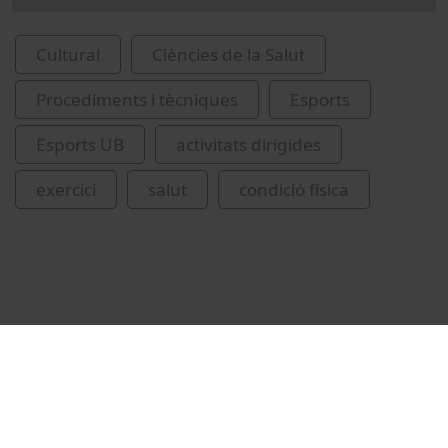
Cultural
Ciències de la Salut
Procediments i tècniques
Esports
Esports UB
activitats dirigides
exercici
salut
condició física
Vídeos relacionats