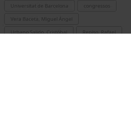
Universitat de Barcelona
congressos
Vera Baceta, Miguel Ángel
Urbano Salido, Cristóbal
Repiso, Rafael
Vídeos relacionats