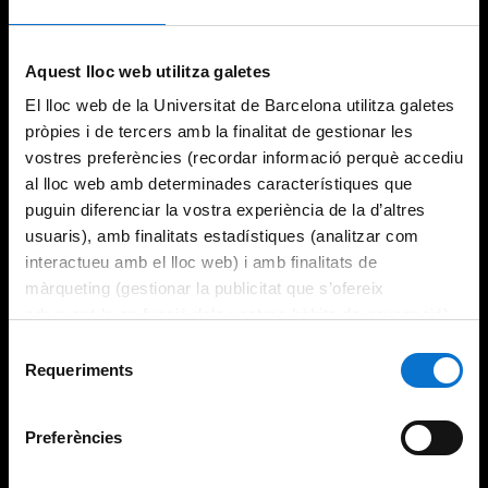
Try again
Aquest lloc web utilitza galetes
El lloc web de la Universitat de Barcelona utilitza galetes
pròpies i de tercers amb la finalitat de gestionar les
vostres preferències (recordar informació perquè accediu
al lloc web amb determinades característiques que
puguin diferenciar la vostra experiència de la d’altres
usuaris), amb finalitats estadístiques (analitzar com
interactueu amb el lloc web) i amb finalitats de
màrqueting (gestionar la publicitat que s’ofereix
adequant-la en funció dels vostres hàbits de navegació).
Per obtenir més informació sobre les galetes podeu
Selecció
consultar la
Política de galetes del lloc web de la
Requeriments
de
Universitat de Barcelona
.
consentiment
Preferències