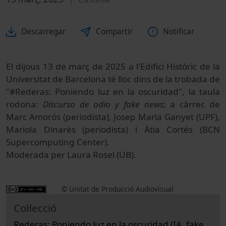
Descarregar
Compartir
Notificar
El dijous 13 de març de 2025 a l'Edifici Històric de la
Universitat de Barcelona té lloc dins de la trobada de
"#Rederas: Poniendo luz en la oscuridad", la taula
rodona:
Discurso de odio y fake news
; a càrrec de
Marc Amorós (periodista), Josep Maria Ganyet (UPF),
Mariola Dinarès (periodista) i Àtia Cortés (BCN
Supercomputing Center).
Moderada per Laura Rosel (UB).
© Unitat de Producció Audiovisual
Col·lecció
Rederas: Poniendo luz en la oscuridad (IA, fake