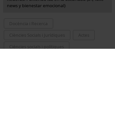
news y bienestar emocional)
Docència i Recerca
Ciències Socials i Jurídiques
Actes
Ciències socials i polítiques
Universitat de Barcelona
congressos
conferències
recursos educatius oberts UB
fake news
Rosel i Solà, Laura
Ganyet, Josep M.
Dinarès, Mariola
Cortés, Àtia