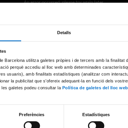
An error occurred, please try again later.
Try again
Detalls
etes
de Barcelona utilitza galetes pròpies i de tercers amb la finalitat
mació perquè accediu al lloc web amb determinades característiq
tres usuaris), amb finalitats estadístiques (analitzar com interac
ionar la publicitat que s’ofereix adequant-la en funció dels vostr
 les galetes podeu consultar la
Política de galetes del lloc web
Preferències
Estadístiques