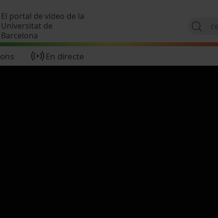
Vés al contingut
El portal de vídeo de la
Universitat de
Barcelona
ions
En directe