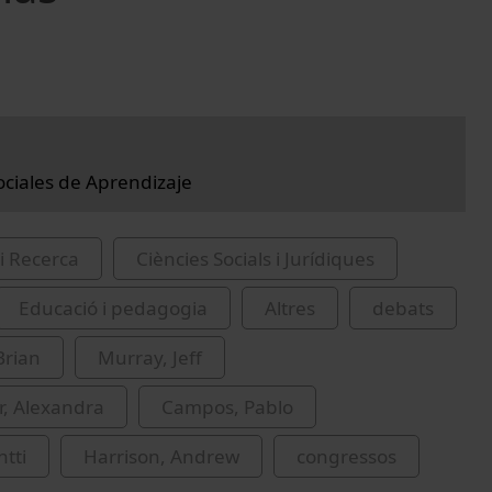
ociales de Aprendizaje
i Recerca
Ciències Socials i Jurídiques
Educació i pedagogia
Altres
debats
Brian
Murray, Jeff
r, Alexandra
Campos, Pablo
ntti
Harrison, Andrew
congressos