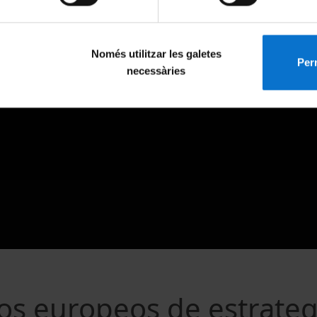
Només utilitzar les galetes
Perm
necessàries
s europeos de estrateg