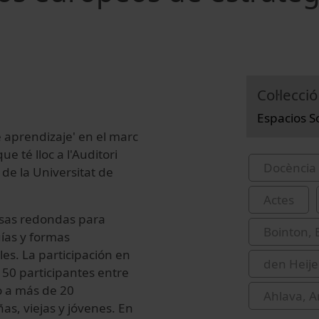
Col·lecció
Espacios S
e aprendizaje' en el marc
 té lloc a l'Auditori
Docència 
 de la Universitat de
Actes
esas redondas para
Bointon, 
gías y formas
ales. La participación en
den Heije
50 participantes entre
o a más de 20
Ahlava, A
s, viejas y jóvenes. En