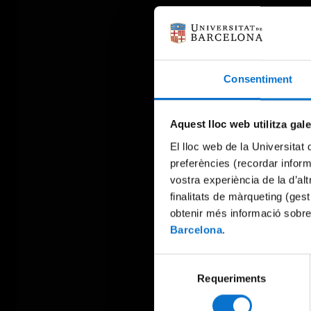
Consentiment
Aquest lloc web utilitza gal
El lloc web de la Universitat 
preferències (recordar infor
vostra experiència de la d’al
finalitats de màrqueting (gest
obtenir més informació sobre
Barcelona
.
Selecció
Requeriments
de
consentiment