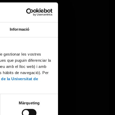
Informació
 de gestionar les vostres
ues que puguin diferenciar la
tueu amb el lloc web) i amb
es hàbits de navegació). Per
 de la Universitat de
Màrqueting