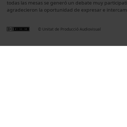
todas las mesas se generó un debate muy participati
agradecieron la oportunidad de expresar e intercam
© Unitat de Producció Audiovisual
Vídeos relacionats