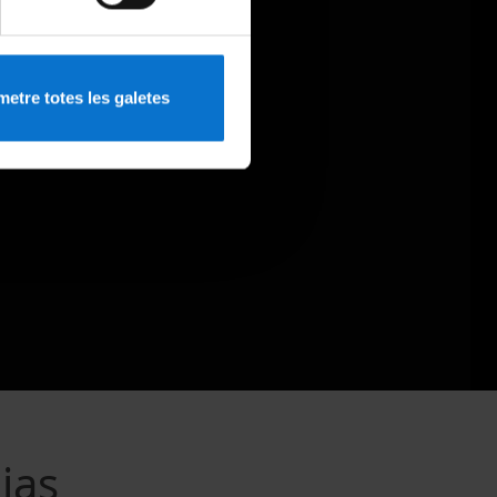
etre totes les galetes
ias