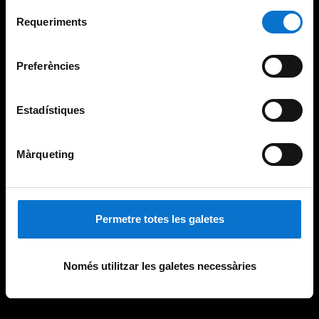
Per obtenir més informació sobre les galetes podeu
Selecció
consultar la
Política de galetes del lloc web de la
Requeriments
de
Universitat de Barcelona
.
consentiment
Preferències
Estadístiques
Màrqueting
Permetre totes les galetes
Només utilitzar les galetes necessàries