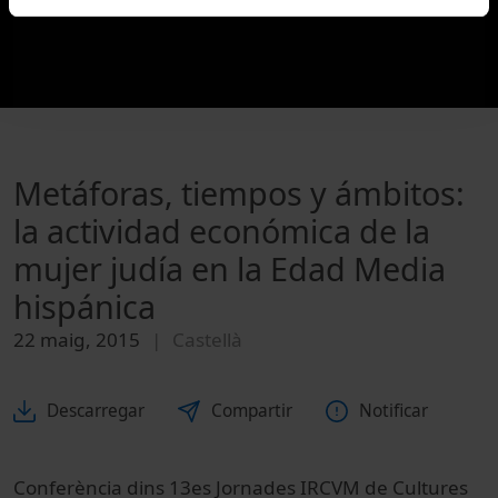
Metáforas, tiempos y ámbitos:
la actividad económica de la
mujer judía en la Edad Media
hispánica
22 maig, 2015
Castellà
Descarregar
Compartir
Notificar
Conferència dins 13es Jornades IRCVM de Cultures