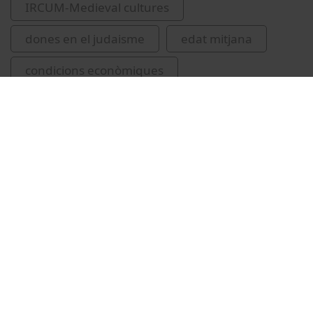
IRCUM-Medieval cultures
dones en el judaisme
edat mitjana
condicions econòmiques
Vídeos relacionats