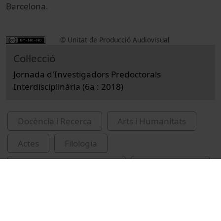
Barcelona.
© Unitat de Producció Audiovisual
Col·lecció
Jornada d'Investigadors Predoctorals
Interdisciplinària (6a : 2018)
Docència i Recerca
Arts i Humanitats
Actes
Filologia
Universitat de Barcelona
Faiano, Alessia
Jornada d'Investigadors Predoctorals
Interdisciplinària