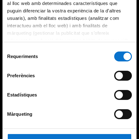
al lloc web amb determinades característiques que
puguin diferenciar la vostra experiència de la d’altres
usuaris), amb finalitats estadístiques (analitzar com
interactueu amb el lloc web) i amb finalitats de
màrqueting (gestionar la publicitat que s’ofereix
adequant-la en funció dels vostres hàbits de navegació).
Per obtenir més informació sobre les galetes podeu
Selecció
consultar la
Política de galetes del lloc web de la
Requeriments
de
Universitat de Barcelona
.
consentiment
Preferències
Estadístiques
Màrqueting