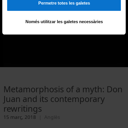
Permetre totes les galetes
Només utilitzar les galetes necessàries
Metamorphosis of a myth: Don
Juan and its contemporary
rewritings
15 març, 2018
Anglès