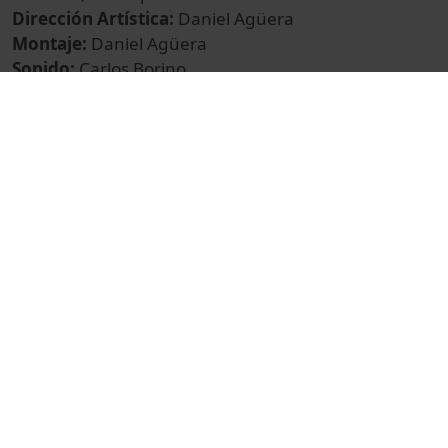
Dirección Artística:
Daniel Agüera
Montaje:
Daniel Agüera
Sonido:
Carlos Borino
Idioma Original:
Castellano
Formato para Exhibición:
DVD
© Unitat de Producció Audiovisual
Promocional
Ciències de la Salut
Procediments i tècniques
Biologia
Universitat de Barcelona