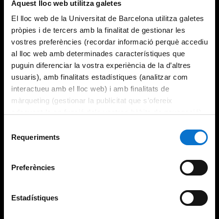
Aquest lloc web utilitza galetes
El lloc web de la Universitat de Barcelona utilitza galetes
pròpies i de tercers amb la finalitat de gestionar les
vostres preferències (recordar informació perquè accediu
al lloc web amb determinades característiques que
puguin diferenciar la vostra experiència de la d’altres
usuaris), amb finalitats estadístiques (analitzar com
interactueu amb el lloc web) i amb finalitats de
màrqueting (gestionar la publicitat que s’ofereix
adequant-la en funció dels vostres hàbits de navegació).
Per obtenir més informació sobre les galetes podeu
Selecció
consultar la
Política de galetes del lloc web de la
Requeriments
de
Universitat de Barcelona
.
consentiment
Preferències
Estadístiques