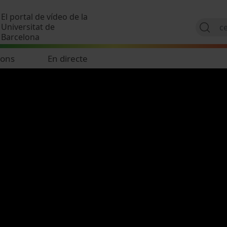
Vés al contingut
El portal de vídeo de la
Universitat de
Barcelona
ions
En directe