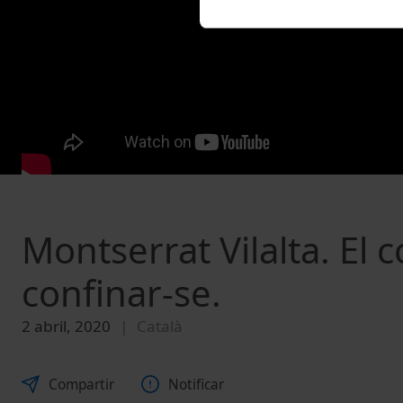
Montserrat Vilalta. El 
confinar-se.
2 abril, 2020
Català
Compartir
Notificar