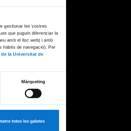
 de gestionar les vostres
ues que puguin diferenciar la
tueu amb el lloc web) i amb
es hàbits de navegació). Per
 de la Universitat de
Màrqueting
etre totes les galetes