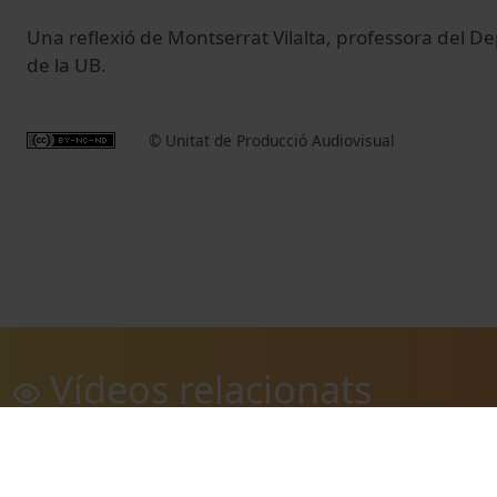
Una reflexió de Montserrat Vilalta, professora del
de la UB.
© Unitat de Producció Audiovisual
Vídeos relacionats