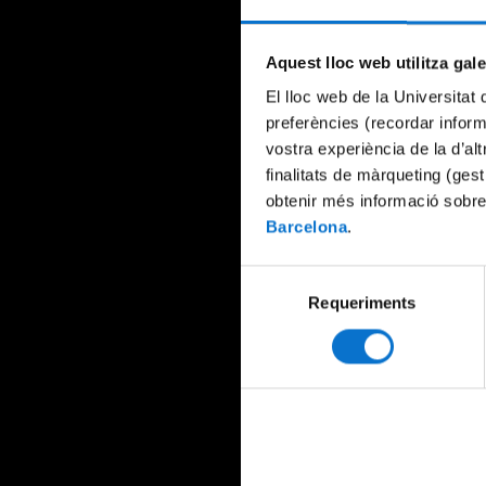
Aquest lloc web utilitza gal
El lloc web de la Universitat 
preferències (recordar infor
vostra experiència de la d’al
finalitats de màrqueting (gest
obtenir més informació sobre
Barcelona
.
Selecció
Requeriments
de
consentiment