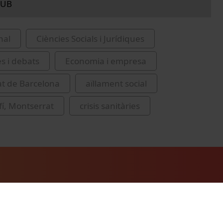
 UB
nal
Ciències Socials i Jurídiques
es i debats
Economia i empresa
at de Barcelona
aïllament social
fí, Montserrat
crisis sanitàries