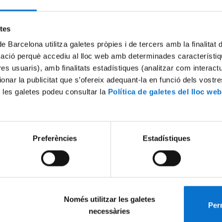
etes
de Barcelona utilitza galetes pròpies i de tercers amb la finalitat
mació perquè accediu al lloc web amb determinades característiq
tres usuaris), amb finalitats estadístiques (analitzar com interac
ionar la publicitat que s’ofereix adequant-la en funció dels vostr
 les galetes podeu consultar la
Política de galetes del lloc web
Preferències
Estadístiques
Només utilitzar les galetes
Perm
necessàries