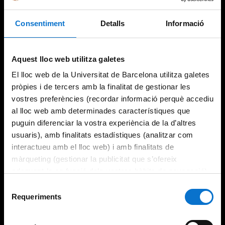
Consentiment
Detalls
Informació
Try again
Aquest lloc web utilitza galetes
El lloc web de la Universitat de Barcelona utilitza galetes
pròpies i de tercers amb la finalitat de gestionar les
vostres preferències (recordar informació perquè accediu
al lloc web amb determinades característiques que
puguin diferenciar la vostra experiència de la d’altres
usuaris), amb finalitats estadístiques (analitzar com
interactueu amb el lloc web) i amb finalitats de
màrqueting (gestionar la publicitat que s’ofereix
adequant-la en funció dels vostres hàbits de navegació).
Per obtenir més informació sobre les galetes podeu
Selecció
consultar la
Política de galetes del lloc web de la
Requeriments
de
Universitat de Barcelona
.
consentiment