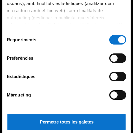
usuaris), amb finalitats estadístiques (analitzar com
interactueu amb el lloc web) i amb finalitats de
màrqueting (gestionar la publicitat que s’ofereix
adequant-la en funció dels vostres hàbits de navegació).
Per obtenir més informació sobre les galetes podeu
Selecció
consultar la
Política de galetes del lloc web de la
Requeriments
de
Universitat de Barcelona
.
consentiment
Preferències
Estadístiques
Màrqueting
Permetre totes les galetes