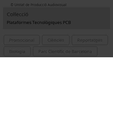
© Unitat de Producció Audiovisual
Col·lecció
Plataformes Tecnològiques PCB
Promocional
Ciències
Reportatges
Biologia
Parc Científic de Barcelona
Plataforma de Recerca Aplicada en Animal de
Laboratori
Cañas Perea, Xavier