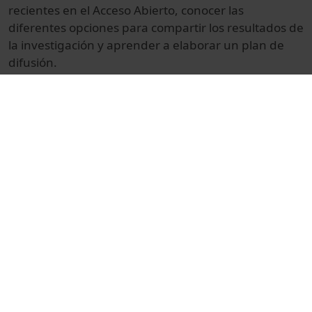
recientes
en el Acceso
Abierto,
conocer las
diferentes
opciones para
compartir los resultados
de
la investigación y
aprender a
elaborar un
plan de
difusión
.
© Unitat de Producció Audiovisual
Col·lecció
Formant joves investigadors en l'accés obert al
coneixement
Docència i Recerca
Ciències
Actes
Universitat de Barcelona
projecte FOSTER
accés obert