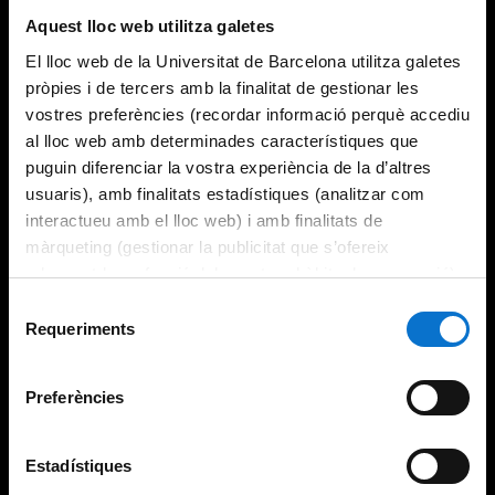
Aquest lloc web utilitza galetes
El lloc web de la Universitat de Barcelona utilitza galetes
pròpies i de tercers amb la finalitat de gestionar les
vostres preferències (recordar informació perquè accediu
al lloc web amb determinades característiques que
puguin diferenciar la vostra experiència de la d’altres
usuaris), amb finalitats estadístiques (analitzar com
interactueu amb el lloc web) i amb finalitats de
màrqueting (gestionar la publicitat que s’ofereix
adequant-la en funció dels vostres hàbits de navegació).
Per obtenir més informació sobre les galetes podeu
Selecció
consultar la
Política de galetes del lloc web de la
Requeriments
de
Universitat de Barcelona
.
consentiment
Preferències
Estadístiques