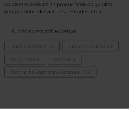
problemes derivats en produir amb no qualitat
(reclamacions, desviacions, retirades, etc.).
© Unitat de Producció Audiovisual
Docència i Recerca
Ciències de la Salut
Reportatges
Farmàcia
Institut de Formació Contínua - IL3
Vídeos relacionats