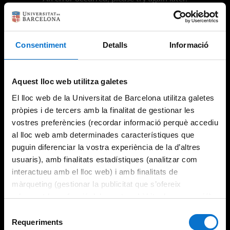
Consentiment
Detalls
Informació
Try again
Aquest lloc web utilitza galetes
El lloc web de la Universitat de Barcelona utilitza galetes
pròpies i de tercers amb la finalitat de gestionar les
vostres preferències (recordar informació perquè accediu
al lloc web amb determinades característiques que
puguin diferenciar la vostra experiència de la d’altres
usuaris), amb finalitats estadístiques (analitzar com
interactueu amb el lloc web) i amb finalitats de
màrqueting (gestionar la publicitat que s’ofereix
adequant-la en funció dels vostres hàbits de navegació).
Per obtenir més informació sobre les galetes podeu
Selecció
consultar la
Política de galetes del lloc web de la
Requeriments
de