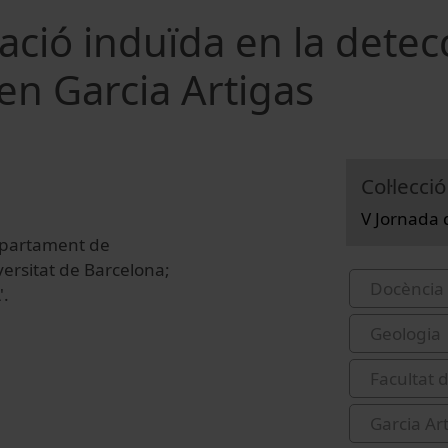
zació induïda en la detec
en Garcia Artigas
Col·lecció
V Jornada 
Departament de
versitat de Barcelona;
Docència 
'.
Geologia
Facultat 
Garcia Ar