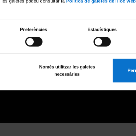
 les galetes podeu consultar la
Política de galetes del lloc web
Preferències
Estadístiques
Només utilitzar les galetes
Perm
necessàries