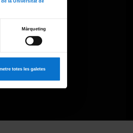
 de la Universitat de
Màrqueting
etre totes les galetes