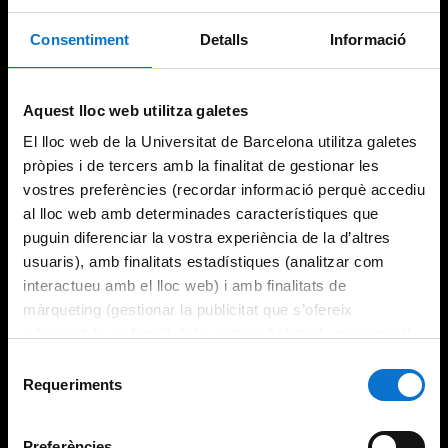
Consentiment
Detalls
Informació
Try again
Aquest lloc web utilitza galetes
El lloc web de la Universitat de Barcelona utilitza galetes
pròpies i de tercers amb la finalitat de gestionar les
vostres preferències (recordar informació perquè accediu
al lloc web amb determinades característiques que
puguin diferenciar la vostra experiència de la d’altres
usuaris), amb finalitats estadístiques (analitzar com
interactueu amb el lloc web) i amb finalitats de
màrqueting (gestionar la publicitat que s’ofereix
adequant-la en funció dels vostres hàbits de navegació).
Per obtenir més informació sobre les galetes podeu
Selecció
consultar la
Política de galetes del lloc web de la
Requeriments
de
Universitat de Barcelona
.
consentiment
Preferències