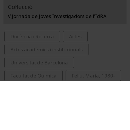
Col·lecció
V Jornada de Joves Investigadors de l'IdRA
Docència i Recerca
Actes
Actes acadèmics i institucionals
Universitat de Barcelona
Facultat de Química
Feliu, Maria, 1980-
Navarro Cid, José
García Cano, Irene
Santasusagna i Riu, Albert
López Vinent, Núria
Vidal Antich, Carme
inauguracions
congressos
IdRA