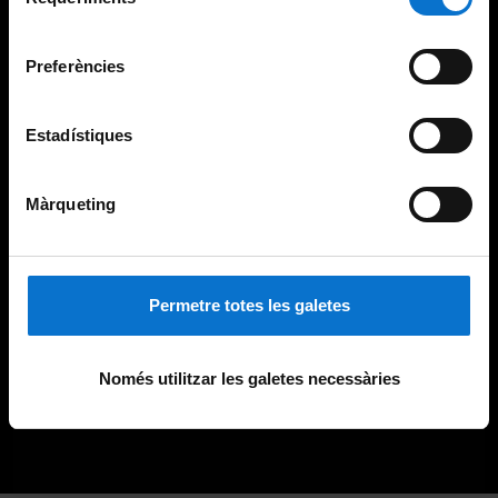
de
Universitat de Barcelona
.
consentiment
Preferències
Estadístiques
Màrqueting
Permetre totes les galetes
Només utilitzar les galetes necessàries