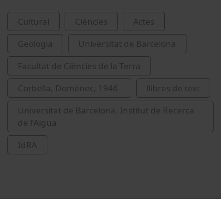
Cultural
Ciències
Actes
Geologia
Universitat de Barcelona
Facultat de Ciències de la Terra
Corbella, Domènec, 1946-
llibres de text
Universitat de Barcelona. Institut de Recerca
de l'Aigua
IdRA