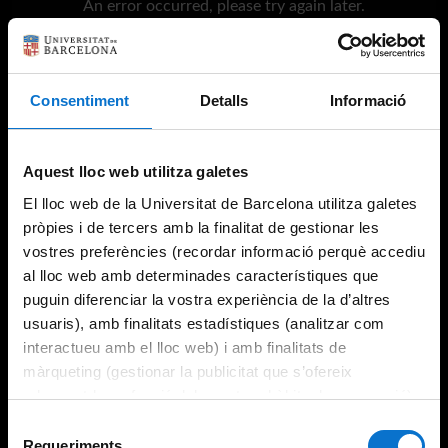
An error occurred, please try again later.
Try again
Consentiment
Detalls
Informació
Aquest lloc web utilitza galetes
El lloc web de la Universitat de Barcelona utilitza galetes
pròpies i de tercers amb la finalitat de gestionar les
vostres preferències (recordar informació perquè accediu
al lloc web amb determinades característiques que
puguin diferenciar la vostra experiència de la d’altres
usuaris), amb finalitats estadístiques (analitzar com
interactueu amb el lloc web) i amb finalitats de
màrqueting (gestionar la publicitat que s’ofereix
adequant-la en funció dels vostres hàbits de navegació).
Per obtenir més informació sobre les galetes podeu
Selecció
consultar la
Política de galetes del lloc web de la
Requeriments