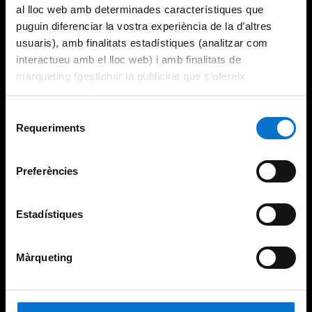
al lloc web amb determinades característiques que
puguin diferenciar la vostra experiència de la d’altres
usuaris), amb finalitats estadístiques (analitzar com
interactueu amb el lloc web) i amb finalitats de
màrqueting (gestionar la publicitat que s’ofereix
adequant-la en funció dels vostres hàbits de navegació).
Per obtenir més informació sobre les galetes podeu
Selecció
consultar la
Política de galetes del lloc web de la
Requeriments
de
Universitat de Barcelona
.
consentiment
Preferències
Estadístiques
Màrqueting