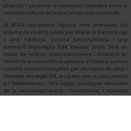
projecte, i garantirà la continuïtat simbòlica entre la
memòria cultural de l’espai i el seu nou ús científic.
El BCAN representa l’aposta més ambiciosa del
sistema de recerca català per liderar la transició cap
a una medicina cerebral personalitzada i una
innovació tecnològica d’alt impacte social. Serà un
motor de recerca, desenvolupament i innovació en
l’àmbit de la neurociència aplicada al sistema sanitari
i oferirà solucions tangibles per als reptes de salut i
benestar del segle XXI, en àrees com la salut mental
en l’adolescència i l’era digital, patologies derivades
de la neurodegeneració i l’envelliment, i malalties
com ara la depressió o l’ansietat, entre d’altres.
El centre incorporarà infraestructures tecnològiques
úniques a l’Estat espanyol, fet que posicionarà
Barcelona com un pol d’atracció de talent