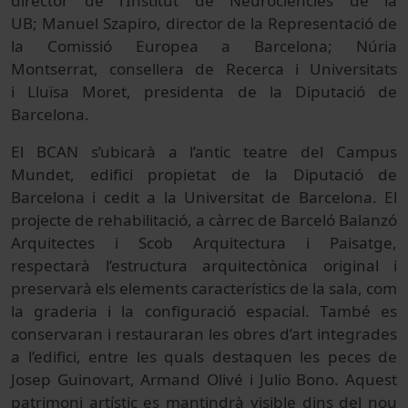
director de l’Institut de Neurociències de la
UB; Manuel Szapiro, director de la Representació de
la Comissió Europea a Barcelona; Núria
Montserrat, consellera de Recerca i Universitats
i Lluïsa Moret, presidenta de la Diputació de
Barcelona.
El BCAN s’ubicarà a l’antic teatre del Campus
Mundet, edifici propietat de la Diputació de
Barcelona i cedit a la Universitat de Barcelona. El
projecte de rehabilitació, a càrrec de Barceló Balanzó
Arquitectes i Scob Arquitectura i Paisatge,
respectarà l’estructura arquitectònica original i
preservarà els elements característics de la sala, com
la graderia i la configuració espacial. També es
conservaran i restauraran les obres d’art integrades
a l’edifici, entre les quals destaquen les peces de
Josep Guinovart, Armand Olivé i Julio Bono. Aquest
patrimoni artístic es mantindrà visible dins del nou