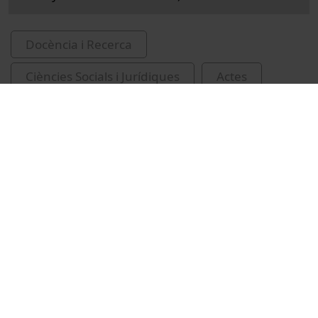
Docència i Recerca
Ciències Socials i Jurídiques
Actes
Ciències socials i polítiques
Universitat de Barcelona
Fernández, Lorena
conferències
intel·ligència artificial
recursos educatius oberts UB