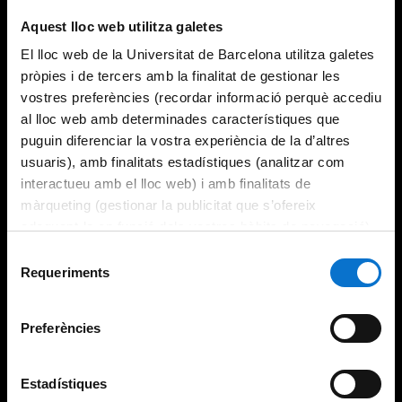
Try again
Aquest lloc web utilitza galetes
El lloc web de la Universitat de Barcelona utilitza galetes
pròpies i de tercers amb la finalitat de gestionar les
vostres preferències (recordar informació perquè accediu
al lloc web amb determinades característiques que
puguin diferenciar la vostra experiència de la d’altres
usuaris), amb finalitats estadístiques (analitzar com
interactueu amb el lloc web) i amb finalitats de
màrqueting (gestionar la publicitat que s’ofereix
adequant-la en funció dels vostres hàbits de navegació).
Per obtenir més informació sobre les galetes podeu
Selecció
consultar la
Política de galetes del lloc web de la
Requeriments
de
Universitat de Barcelona
.
consentiment
Preferències
Estadístiques