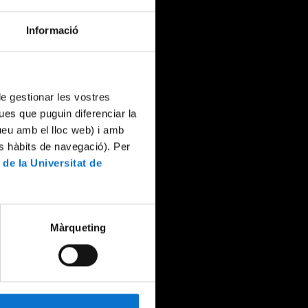
Informació
 de gestionar les vostres
ues que puguin diferenciar la
tueu amb el lloc web) i amb
es hàbits de navegació). Per
 de la Universitat de
Màrqueting