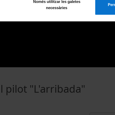
Només utilitzar les galetes
Perm
necessàries
 pilot "L'arribada"