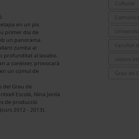
Cultural
ó.
Comunicac
a etapa en un pis
Universit
eu primer dia de
a amb un panorama
Facultat 
allant zumba al
b profunditat al lavabo.
videos In
an a conèixer, provocarà
 en un cúmul de
Grau de C
s del Grau de
itxell Escolà, Nina Jordà
és de producció
(curs 2012 - 2013).