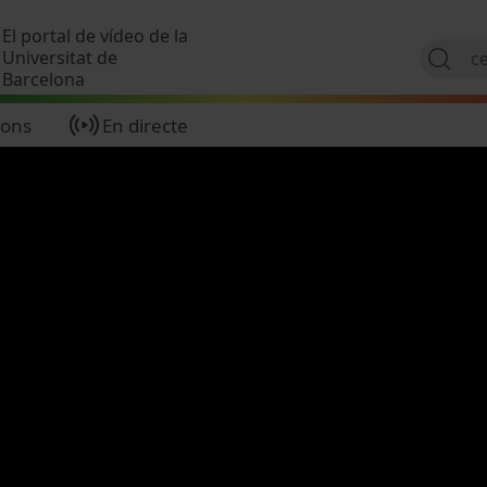
Vés al contingut
El portal de vídeo de la
Universitat de
Barcelona
ions
En directe