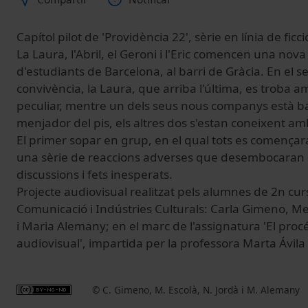
Capítol pilot de 'Providència 22', sèrie en línia de ficci
La Laura, l'Abril, el Geroni i l'Eric comencen una nov
d'estudiants de Barcelona, al barri de Gràcia. En el s
convivència, la Laura, que arriba l'última, es trob
peculiar, mentre un dels seus nous companys està b
menjador del pis, els altres dos s'estan coneixent am
El primer sopar en grup, en el qual tots es començar
una sèrie de reaccions adverses que desembocaran
discussions i fets inesperats.
Projecte audiovisual realitzat pels alumnes de 2n cur
Comunicació i Indústries Culturals: Carla Gimeno, Mer
i Maria Alemany; en el marc de l'assignatura 'El proc
audiovisual', impartida per la professora Marta Ávila 
© C. Gimeno, M. Escolà, N. Jordà i M. Alemany