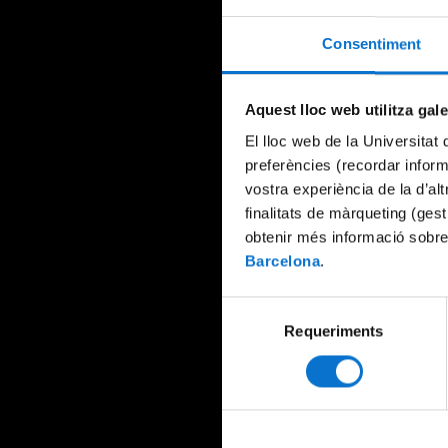
Consentiment
Aquest lloc web utilitza gal
El lloc web de la Universitat 
preferències (recordar infor
vostra experiència de la d’al
finalitats de màrqueting (gest
obtenir més informació sobre
Barcelona
.
Selecció
Requeriments
de
consentiment