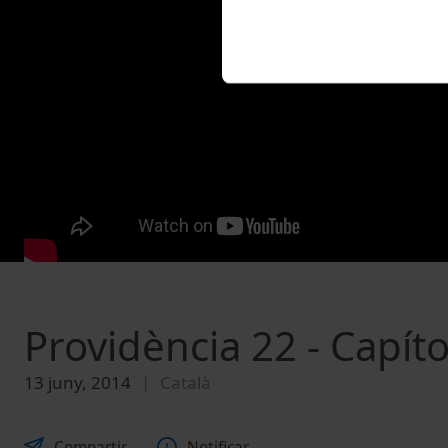
Providència 22 - Capítol
13 juny, 2014
Català
Compartir
Notificar