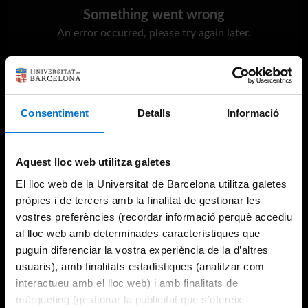
Something went wrong
An error occurred, please try again later.
Try again
Consentiment
Detalls
Informació
Aquest lloc web utilitza galetes
El lloc web de la Universitat de Barcelona utilitza galetes
pròpies i de tercers amb la finalitat de gestionar les
vostres preferències (recordar informació perquè accediu
al lloc web amb determinades característiques que
puguin diferenciar la vostra experiència de la d’altres
usuaris), amb finalitats estadístiques (analitzar com
interactueu amb el lloc web) i amb finalitats de
màrqueting (gestionar la publicitat que s’ofereix