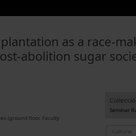
 plantation as a race-ma
st-abolition sugar socie
Col·lecció
Seminar Ra
es (ground floor, Faculty
Cultural