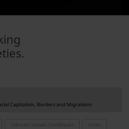
king
ties.
cial Capitalism, Borders and Migrations
Ciències Socials i Jurídiques
Actes