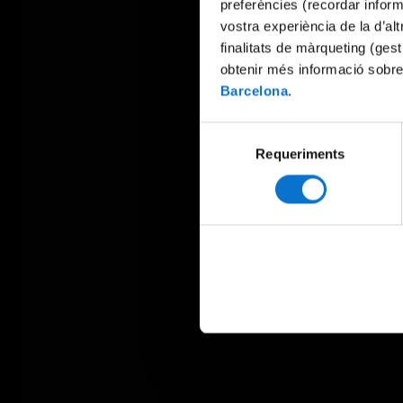
preferències (recordar infor
vostra experiència de la d’al
finalitats de màrqueting (gest
obtenir més informació sobre
Barcelona
.
Selecció
Requeriments
de
consentiment