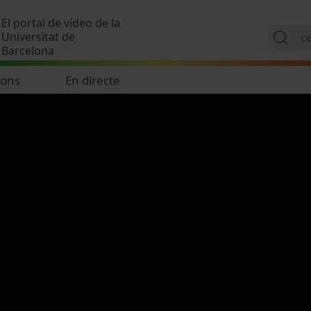
Vés al contingut
El portal de vídeo de la
Universitat de
Barcelona
ions
En directe