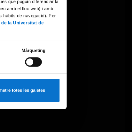
ues que puguin diferenciar la
tueu amb el lloc web) i amb
es hàbits de navegació). Per
 de la Universitat de
Màrqueting
etre totes les galetes