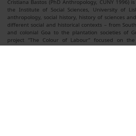
Cristiana Bastos (PhD Anthropology, CUNY 1996) is
the Institute of Social Sciences, University of L
anthropology, social history, history of sciences an
different social and historical contexts – from Sout
and colonial Goa to the plantation societies of
project “The Colour of Labour” focused on the
produced racialized existences that persisted throu
As a spin-off of that project, she is currently intere
production of plants and peoples.
Her work is available at
https://colo
https://cristianabastos.org/
© Unitat de Producció Audiovisual