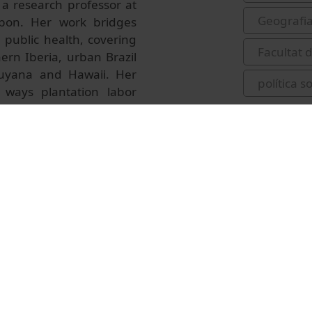
 a research professor at
Geografi
isbon. Her work bridges
d public health, covering
Facultat d
hern Iberia, urban Brazil
 Guyana and Hawaii. Her
política so
 ways plantation labor
gh racialism and racism.
sted in the collective co-
ur.ics.ulisboa.pt
/ and