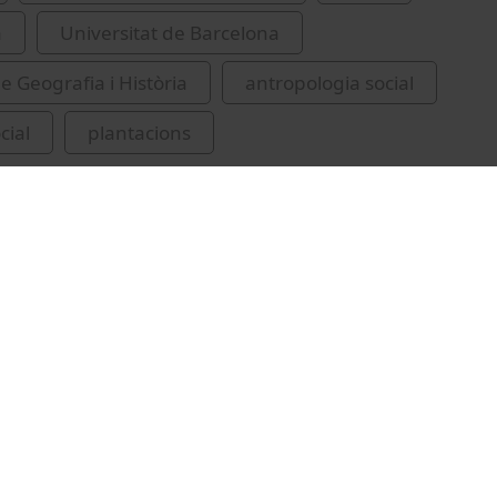
a
Universitat de Barcelona
e Geografia i Història
antropologia social
cial
plantacions