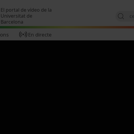
Vés al contingut
El portal de vídeo de la
Universitat de
Barcelona
ions
En directe