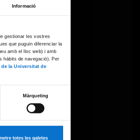
Informació
 de gestionar les vostres
ues que puguin diferenciar la
tueu amb el lloc web) i amb
es hàbits de navegació). Per
 de la Universitat de
Màrqueting
etre totes les galetes