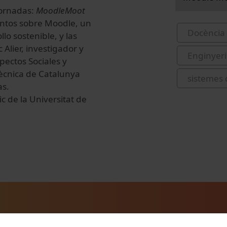
jornadas:
MoodleMoot
entos sobre Moodle, un
Docència 
lo sostenible, y las
Alier, investigador y
Enginyeri
pectos Sociales y
tècnica de Catalunya
sistemes 
as.
ic de la Universitat de