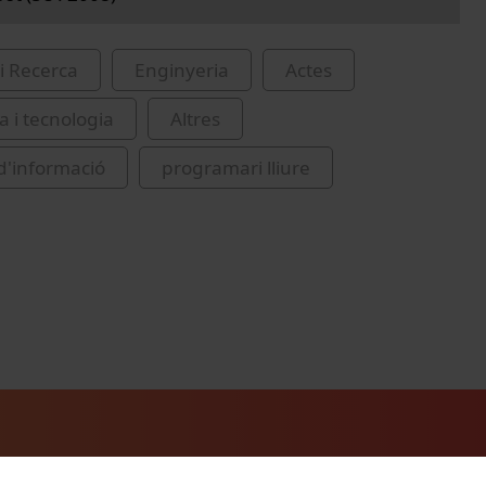
i Recerca
Enginyeria
Actes
a i tecnologia
Altres
d'informació
programari lliure