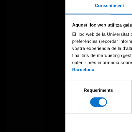
Consentiment
Aquest lloc web utilitza gal
El lloc web de la Universitat 
preferències (recordar infor
vostra experiència de la d’al
finalitats de màrqueting (gest
obtenir més informació sobre
Barcelona
.
Selecció
Requeriments
de
consentiment