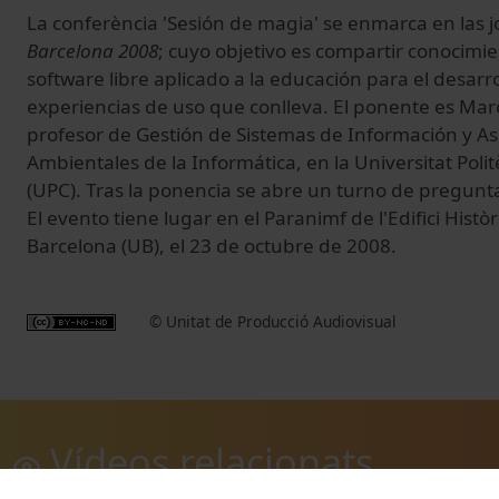
La conferència 'Sesión de magia' se enmarca en las 
Barcelona 2008
; cuyo objetivo es compartir conocimi
software libre aplicado a la educación para el desarrol
experiencias de uso que conlleva. El ponente es Marc 
profesor de Gestión de Sistemas de Información y As
Ambientales de la Informática, en la Universitat Poli
(UPC). Tras la ponencia se abre un turno de pregunt
El evento tiene lugar en el Paranimf de l'Edifici Històr
Barcelona (UB), el 23 de octubre de 2008.
© Unitat de Producció Audiovisual
Vídeos relacionats