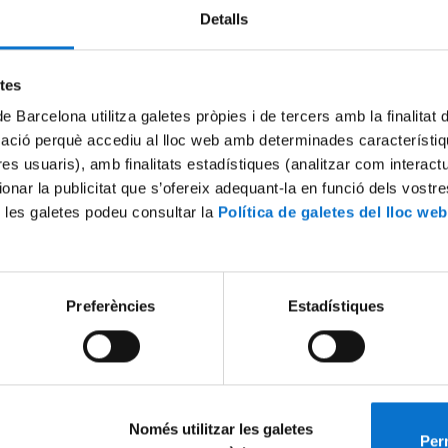
Detalls
Try again
etes
de Barcelona utilitza galetes pròpies i de tercers amb la finalitat
mació perquè accediu al lloc web amb determinades característiq
tres usuaris), amb finalitats estadístiques (analitzar com interac
ionar la publicitat que s’ofereix adequant-la en funció dels vostr
 les galetes podeu consultar la
Política de galetes del lloc web
Preferències
Estadístiques
Només utilitzar les galetes
Perm