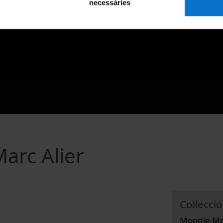
necessàries
Marc Alier
Col·lecció
Moodle Moo