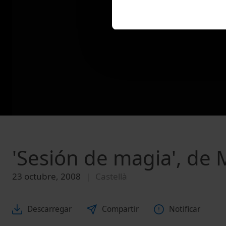
'Sesión de magia', de 
23 octubre, 2008
Castellà
Descarregar
Compartir
Notificar