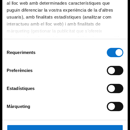
al lloc web amb determinades característiques que
puguin diferenciar la vostra experiència de la d’altres
usuaris), amb finalitats estadístiques (analitzar com
interactueu amb el lloc web) i amb finalitats de
màrqueting (gestionar la publicitat que s’ofereix
adequant-la en funció dels vostres hàbits de navegació).
Per obtenir més informació sobre les galetes podeu
Selecció
consultar la
Política de galetes del lloc web de la
Requeriments
de
Universitat de Barcelona
.
consentiment
Preferències
Estadístiques
Màrqueting