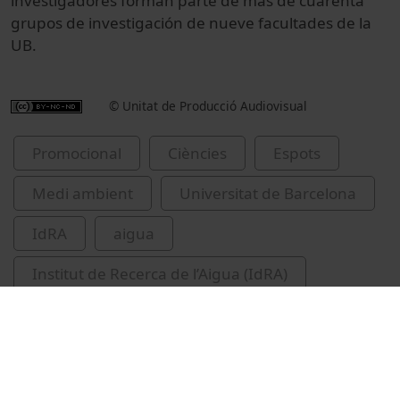
investigadores forman parte de más de cuarenta
grupos de investigación de nueve facultades de la
UB.
© Unitat de Producció Audiovisual
Promocional
Ciències
Espots
Medi ambient
Universitat de Barcelona
IdRA
aigua
Institut de Recerca de l’Aigua (IdRA)
Universitat de Barcelona. Institut de Recerca
de l'Aigua