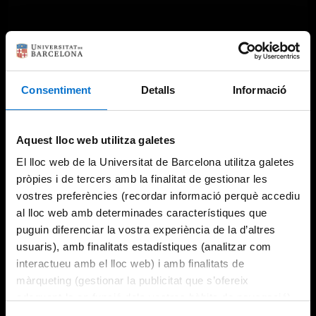
Consentiment
Detalls
Informació
Aquest lloc web utilitza galetes
El lloc web de la Universitat de Barcelona utilitza galetes
pròpies i de tercers amb la finalitat de gestionar les
vostres preferències (recordar informació perquè accediu
al lloc web amb determinades característiques que
puguin diferenciar la vostra experiència de la d’altres
usuaris), amb finalitats estadístiques (analitzar com
interactueu amb el lloc web) i amb finalitats de
màrqueting (gestionar la publicitat que s’ofereix
adequant-la en funció dels vostres hàbits de navegació).
Per obtenir més informació sobre les galetes podeu