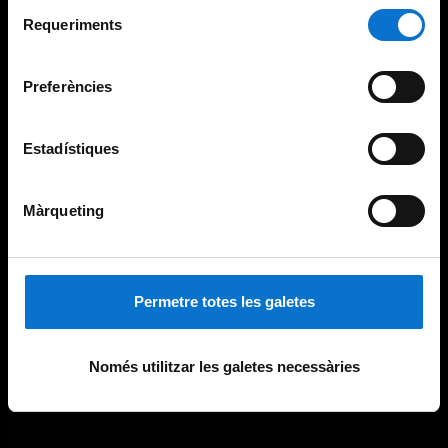
Selecció
consultar la
Política de galetes del lloc web de la
Requeriments
de
Universitat de Barcelona
.
consentiment
Preferències
Estadístiques
Màrqueting
Permetre totes les galetes
Només utilitzar les galetes necessàries