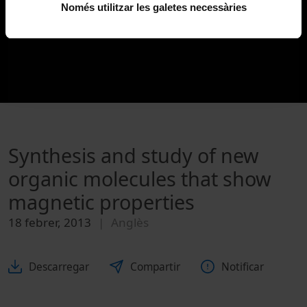
Només utilitzar les galetes necessàries
Synthesis and study of new
organic molecules that show
magnetic properties
18 febrer, 2013
Anglès
Descarregar
Compartir
Notificar