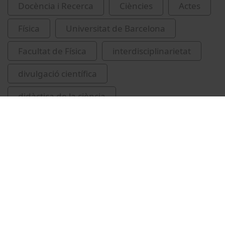
Docència i Recerca
Ciències
Actes
Física
Universitat de Barcelona
Facultat de Física
interdisciplinarietat
divulgació científica
didàctica de la ciència
Heras Paniagua, Carlos
Vídeos relacionats