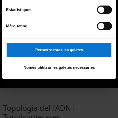
Estadístiques
Màrqueting
Permetre totes les galetes
Només utilitzar les galetes necessàries
Topologia del l'ADN i
Topoisomerases