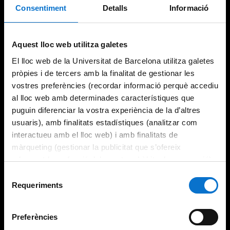
Consentiment
Detalls
Informació
Try again
Aquest lloc web utilitza galetes
El lloc web de la Universitat de Barcelona utilitza galetes
pròpies i de tercers amb la finalitat de gestionar les
vostres preferències (recordar informació perquè accediu
al lloc web amb determinades característiques que
puguin diferenciar la vostra experiència de la d’altres
usuaris), amb finalitats estadístiques (analitzar com
interactueu amb el lloc web) i amb finalitats de
màrqueting (gestionar la publicitat que s’ofereix
adequant-la en funció dels vostres hàbits de navegació).
Per obtenir més informació sobre les galetes podeu
Selecció
consultar la
Política de galetes del lloc web de la
Requeriments
de
Universitat de Barcelona
.
consentiment
Preferències