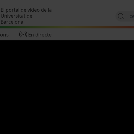
Vés al contingut
El portal de vídeo de la
Universitat de
Barcelona
ions
En directe