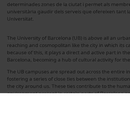
determinades zones de la ciutat i permet als membr
universitària gaudir dels serveis que ofereixen tant l
Universitat.
The University of Barcelona (UB) is above all an urba
reaching and cosmopolitan like the city in which its 
because of this, it plays a direct and active part in th
Barcelona, becoming a hub of cultural activity for the c
The UB campuses are spread out across the entire in
fostering a series of close ties between the institutio
the city around us. These ties contribute to the hum
environment present in certain parts of Barcelona 
the university community to enjoy both the city's ser
UB.
© Unitat de Producció Audiovisual