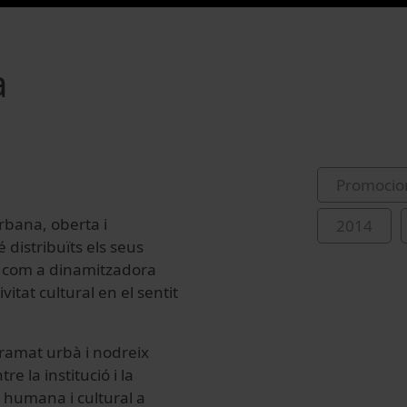
a
Promocio
rbana, oberta i
2014
 distribuïts els seus
à com a dinamitzadora
itat cultural en el sentit
tramat urbà i nodreix
 la institució i la
 humana i cultural a