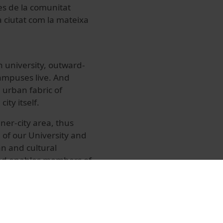
es de la comunitat
a ciutat com la mateixa
n university, outward-
campuses live. And
e urban fabric of
ity itself.
ner-city area, thus
n of our University and
an and cultural
and enables members of
vices and those of the