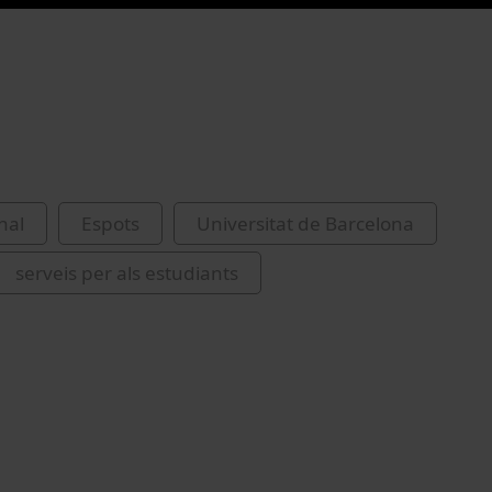
nal
Espots
Universitat de Barcelona
serveis per als estudiants