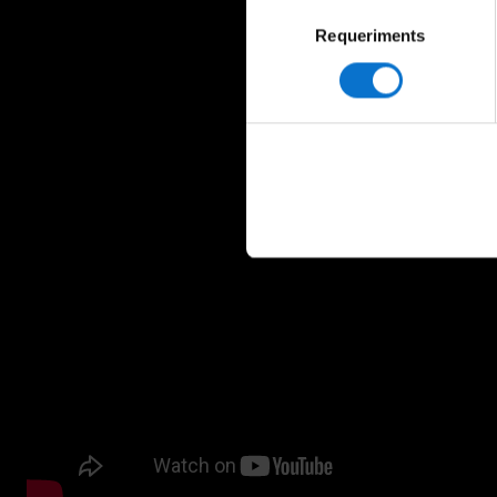
Selecció
Requeriments
de
consentiment