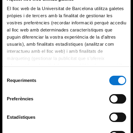
El lloc web de la Universitat de Barcelona utilitza galetes
pròpies i de tercers amb la finalitat de gestionar les
vostres preferències (recordar informació perquè accediu
al lloc web amb determinades característiques que
puguin diferenciar la vostra experiència de la d’altres
usuaris), amb finalitats estadístiques (analitzar com
interactueu amb el lloc web) i amb finalitats de
màrqueting (gestionar la publicitat que s’ofereix
adequant-la en funció dels vostres hàbits de navegació).
Per obtenir més informació sobre les galetes podeu
Selecció
consultar la
Política de galetes del lloc web de la
Requeriments
de
Universitat de Barcelona
.
consentiment
Preferències
Estadístiques