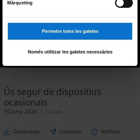
Màrqueting
Permetre totes les galetes
Només utilitzar les galetes necessàries
Ús segur de dispositius
ocasionals
15 juny, 2026
Català
Descarregar
Compartir
Notificar