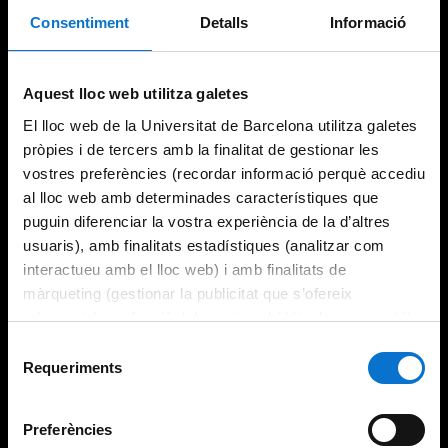
Consentiment
Detalls
Informació
Try again
Aquest lloc web utilitza galetes
El lloc web de la Universitat de Barcelona utilitza galetes
pròpies i de tercers amb la finalitat de gestionar les
vostres preferències (recordar informació perquè accediu
al lloc web amb determinades característiques que
puguin diferenciar la vostra experiència de la d’altres
usuaris), amb finalitats estadístiques (analitzar com
interactueu amb el lloc web) i amb finalitats de
màrqueting (gestionar la publicitat que s’ofereix
adequant-la en funció dels vostres hàbits de navegació).
Per obtenir més informació sobre les galetes podeu
Selecció
consultar la
Política de galetes del lloc web de la
Requeriments
de
Universitat de Barcelona
.
consentiment
Preferències