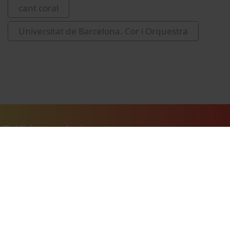
cant coral
Universitat de Barcelona. Cor i Orquestra
Vídeos relacionats