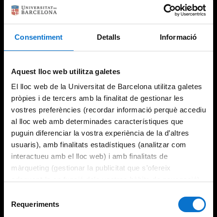
Consentiment
Detalls
Informació
Try again
Aquest lloc web utilitza galetes
El lloc web de la Universitat de Barcelona utilitza galetes
pròpies i de tercers amb la finalitat de gestionar les
vostres preferències (recordar informació perquè accediu
al lloc web amb determinades característiques que
puguin diferenciar la vostra experiència de la d’altres
usuaris), amb finalitats estadístiques (analitzar com
interactueu amb el lloc web) i amb finalitats de
màrqueting (gestionar la publicitat que s’ofereix
adequant-la en funció dels vostres hàbits de navegació).
Per obtenir més informació sobre les galetes podeu
Selecció
consultar la
Política de galetes del lloc web de la
Requeriments
de
Universitat de Barcelona
.