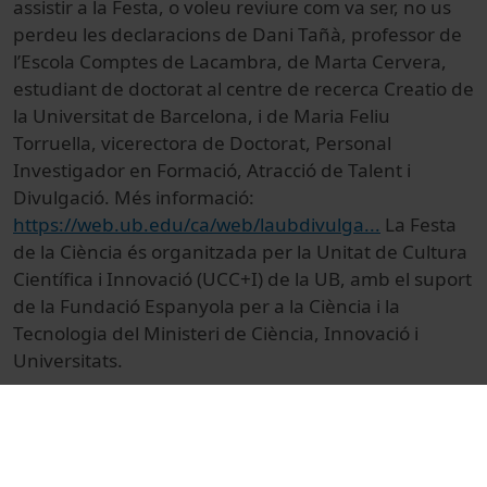
assistir a la Festa, o voleu reviure com va ser, no us
perdeu les declaracions de Dani Tañà, professor de
l’Escola Comptes de Lacambra, de Marta Cervera,
estudiant de doctorat al centre de recerca Creatio de
la Universitat de Barcelona, i de Maria Feliu
Torruella, vicerectora de Doctorat, Personal
Investigador en Formació, Atracció de Talent i
Divulgació. Més informació:
https://web.ub.edu/ca/web/laubdivulga...
La Festa
de la Ciència és organitzada per la Unitat de Cultura
Científica i Innovació (UCC+I) de la UB, amb el suport
de la Fundació Espanyola per a la Ciència i la
Tecnologia del Ministeri de Ciència, Innovació i
Universitats.
© Unitat de Producció Audiovisual