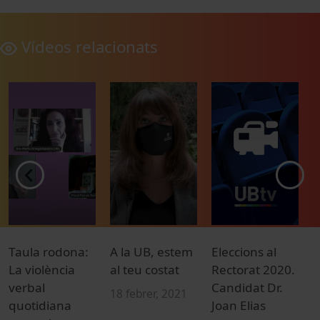
Vídeos relacionats
Taula rodona:
A la UB, estem
Eleccions al
E
La violència
al teu costat
Rectorat 2020.
d
verbal
Candidat Dr.
2
18 febrer, 2021
quotidiana
Joan Elias
M