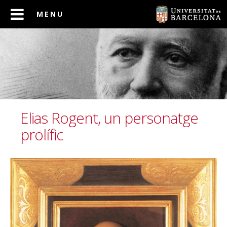
Elias Rogent, un personatge
prolífic