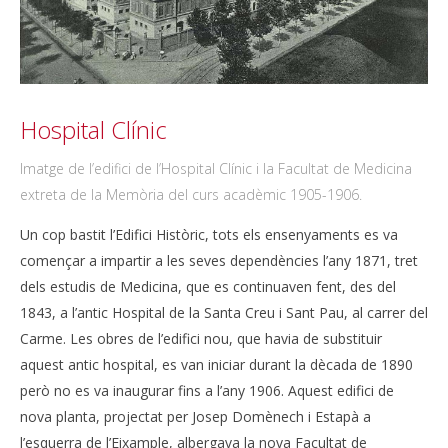
Hospital Clínic
Imatge de l’edifici de l’Hospital Clínic i la Facultat de Medicina
extreta de la Memòria del curs acadèmic 1905-1906.
Un cop bastit l’Edifici Històric, tots els ensenyaments es va
començar a impartir a les seves dependències l’any 1871, tret
dels estudis de Medicina, que es continuaven fent, des del
1843, a l’antic Hospital de la Santa Creu i Sant Pau, al carrer del
Carme. Les obres de l’edifici nou, que havia de substituir
aquest antic hospital, es van iniciar durant la dècada de 1890
però no es va inaugurar fins a l’any 1906. Aquest edifici de
nova planta, projectat per Josep Domènech i Estapà a
l’esquerra de l’Eixample, albergava la nova Facultat de