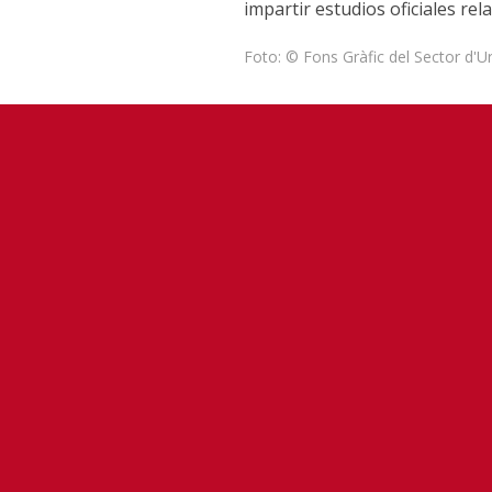
impartir estudios oficiales rel
Foto: © Fons Gràfic del Sector d'U