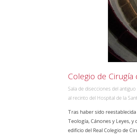
Colegio de Cirugía
Sala de disecciones del antiguo 
al recinto del Hospital de la San
Tras haber sido reestablecida
Teología, Cánones y Leyes, y d
edificio del Real Colegio de C